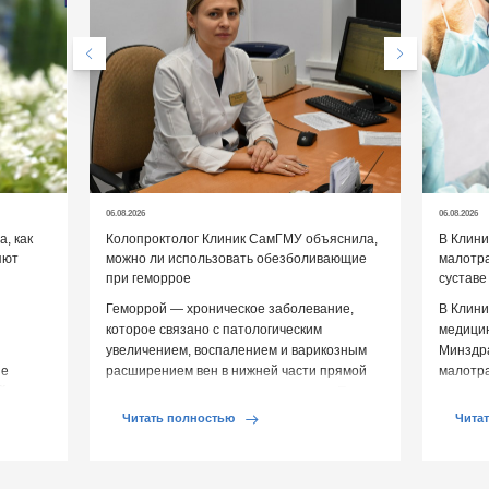
06.08.2026
06.08.2026
, как
Колопроктолог Клиник СамГМУ объяснила,
В Клин
яют
можно ли использовать обезболивающие
малотр
при геморрое
суставе
Геморрой — хроническое заболевание,
В Клини
которое связано с патологическим
медицин
увеличением, воспалением и варикозным
Минздр
ие
расширением вен в нижней части прямой
малотр
й среды
кишки и вокруг анального отверстия. При
суставе
обострении […]
Обычно 
Читать полностью
Чита