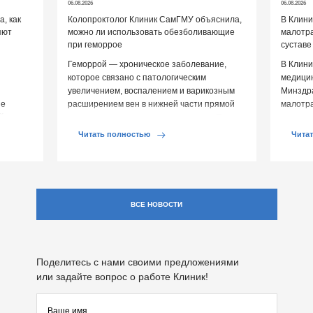
06.08.2026
06.08.2026
, как
Колопроктолог Клиник СамГМУ объяснила,
В Клин
яют
можно ли использовать обезболивающие
малотр
при геморрое
суставе
Геморрой — хроническое заболевание,
В Клини
которое связано с патологическим
медицин
увеличением, воспалением и варикозным
Минздр
ие
расширением вен в нижней части прямой
малотр
й среды
кишки и вокруг анального отверстия. При
суставе
обострении […]
Обычно 
Читать полностью
Чита
ВСЕ НОВОСТИ
Поделитесь с нами своими предложениями
или задайте вопрос о работе Клиник!