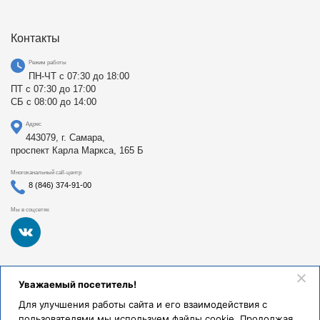
Контакты
Режим работы
ПН-ЧТ с 07:30 до 18:00
ПТ с 07:30 до 17:00
СБ с 08:00 до 14:00
Адрес
443079, г. Самара,
проспект Карла Маркса, 165 Б
Многоканальный call-центр
8 (846) 374-91-00
Мы в соцсетях
Федеральное государственное бюджетное образовательное
Уважаемый посетитель!
учреждение высшего образования «Самарский
государственный медицинский университет Министерства
Для улучшения работы сайта и его взаимодействия с
здравоохранения Российской Федерации». Клиники СамГМУ
пользователями мы используем файлы cookie. Продолжая
были основаны в 1930 году.