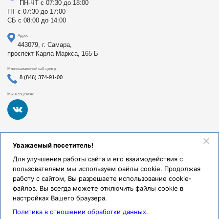
ПН-ЧТ с 07:30 до 18:00
ПТ с 07:30 до 17:00
СБ с 08:00 до 14:00
Адрес
443079, г. Самара,
проспект Карла Маркса, 165 Б
Многоканальный call-центр
8 (846) 374-91-00
Мы в соцсетях
Федеральное государственное бюджетное образовательное
Уважаемый посетитель!
учреждение высшего образования «Самарский
государственный медицинский университет Министерства
Для улучшения работы сайта и его взаимодействия с
здравоохранения Российской Федерации». Клиники СамГМУ
пользователями мы используем файлы cookie. Продолжая
были основаны в 1930 году.
работу с сайтом, Вы разрешаете использование cookie-
Реквизиты и правовая информация
файлов. Вы всегда можете отключить файлы cookie в
настройках Вашего браузера.
Политика обработки персональных данных
Политика в отношении обработки данных.
© Клиники СамГМУ, 2026.