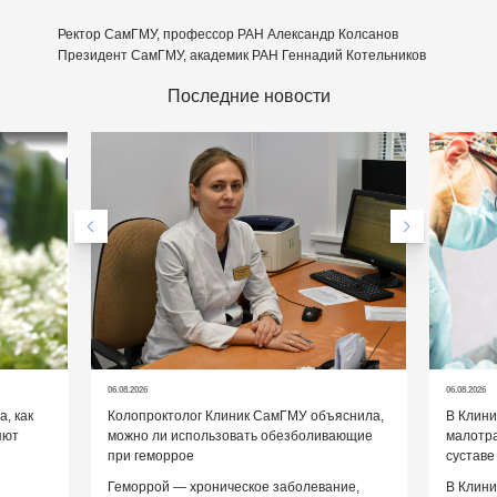
Ректор СамГМУ, профессор РАН Александр Колсанов
Президент СамГМУ, академик РАН Геннадий Котельников
Последние новости
06.08.2026
06.08.2026
, как
Колопроктолог Клиник СамГМУ объяснила,
В Клин
яют
можно ли использовать обезболивающие
малотр
при геморрое
суставе
Геморрой — хроническое заболевание,
В Клини