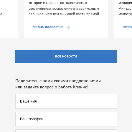
которое связано с патологическим
медицин
увеличением, воспалением и варикозным
Минздр
ие
расширением вен в нижней части прямой
малотр
й среды
кишки и вокруг анального отверстия. При
суставе
обострении […]
Обычно 
Читать полностью
Чита
ВСЕ НОВОСТИ
Поделитесь с нами своими предложениями
или задайте вопрос о работе Клиник!