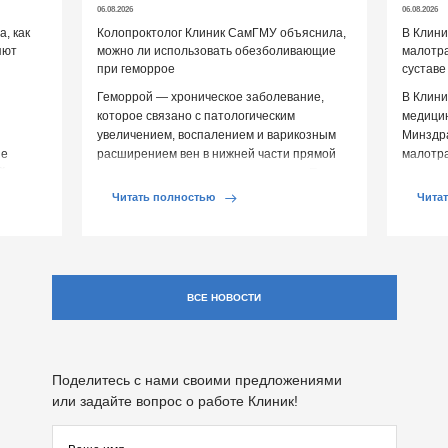
06.08.2026
06.08.2026
, как
Колопроктолог Клиник СамГМУ объяснила,
В Клин
яют
можно ли использовать обезболивающие
малотр
при геморрое
суставе
Геморрой — хроническое заболевание,
В Клини
которое связано с патологическим
медицин
увеличением, воспалением и варикозным
Минздр
ие
расширением вен в нижней части прямой
малотр
й среды
кишки и вокруг анального отверстия. При
суставе
обострении […]
Обычно 
Читать полностью
Чита
ВСЕ НОВОСТИ
Поделитесь с нами своими предложениями
или задайте вопрос о работе Клиник!