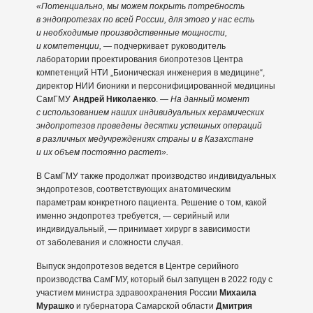
«Потенциально, мы можем покрыть потребность
в эндопротезах по всей России, для этого у нас есть
и необходимые производственные мощности,
и компетенции,
— подчеркивает руководитель
лаборатории проектирования биопротезов Центра
компетенций НТИ „Бионическая инженерия в медицине“,
директор НИИ бионики и персонифицированной медицины
СамГМУ
Андрей Николаенко
. —
На данный момент
с использованием наших индивидуальных керамических
эндопротезов проведены десятки успешных операций
в различных медучреждениях страны и в Казахстане
и их объем постоянно растет».
В СамГМУ также продолжат производство индивидуальных
эндопротезов, соответствующих анатомическим
параметрам конкретного пациента. Решение о том, какой
именно эндопротез требуется, — серийный или
индивидуальный, — принимает хирург в зависимости
от заболевания и сложности случая.
Выпуск эндопротезов ведется в Центре серийного
производства СамГМУ, который был запущен в 2022 году с
участием министра здравоохранения России
Михаила
Мурашко
и губернатора Самарской области
Дмитрия