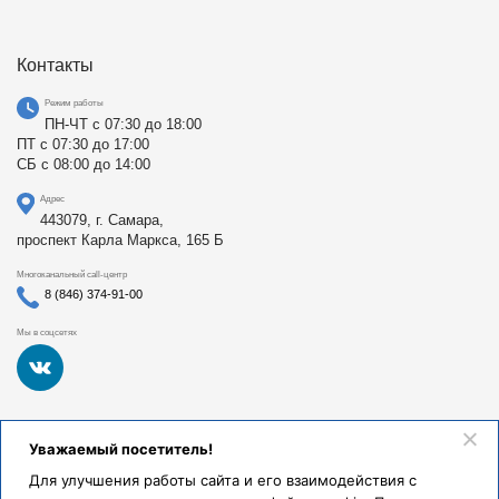
Контакты
Режим работы
ПН-ЧТ с 07:30 до 18:00
ПТ с 07:30 до 17:00
СБ с 08:00 до 14:00
Адрес
443079, г. Самара,
проспект Карла Маркса, 165 Б
Многоканальный call-центр
8 (846) 374-91-00
Мы в соцсетях
Федеральное государственное бюджетное образовательное
Уважаемый посетитель!
учреждение высшего образования «Самарский
государственный медицинский университет Министерства
Для улучшения работы сайта и его взаимодействия с
здравоохранения Российской Федерации». Клиники СамГМУ