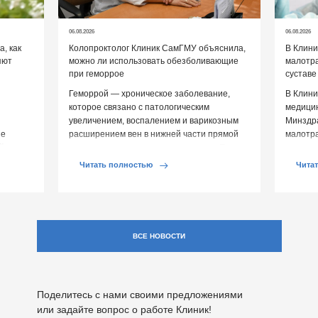
06.08.2026
06.08.2026
, как
Колопроктолог Клиник СамГМУ объяснила,
В Клин
яют
можно ли использовать обезболивающие
малотр
при геморрое
суставе
Геморрой — хроническое заболевание,
В Клини
которое связано с патологическим
медицин
увеличением, воспалением и варикозным
Минздр
ие
расширением вен в нижней части прямой
малотр
й среды
кишки и вокруг анального отверстия. При
суставе
обострении […]
Обычно 
Читать полностью
Чита
ВСЕ НОВОСТИ
Поделитесь с нами своими предложениями
или задайте вопрос о работе Клиник!