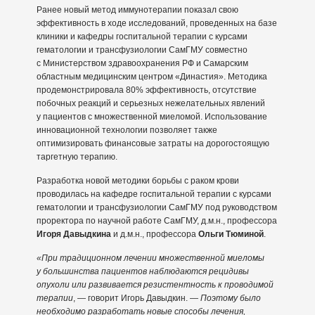
Ранее новый метод иммунотерапии показал свою
эффективность в ходе исследований, проведенных на базе
клиники и кафедры госпитальной терапии с курсами
гематологии и трансфузиологии СамГМУ совместно
с Министерством здравоохранения РФ и Самарским
областным медицинским центром «Династия». Методика
продемонстрировала 80% эффективность, отсутствие
побочных реакций и серьезных нежелательных явлений
у пациентов с множественной миеломой. Использование
инновационной технологии позволяет также
оптимизировать финансовые затраты на дорогостоящую
таргетную терапию.
Разработка новой методики борьбы с раком крови
проводилась на кафедре госпитальной терапии с курсами
гематологии и трансфузиологии СамГМУ под руководством
проректора по научной работе СамГМУ, д.м.н., профессора
Игоря Давыдкина
и д.м.н., профессора
Ольги Тюминой
.
«При традиционном лечении множественной миеломы
у большинства пациентов наблюдаются рецидивы
опухоли или развивается резистентность к проводимой
терапии
, — говорит Игорь Давыдкин. —
Поэтому было
необходимо разработать новые способы лечения,