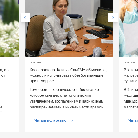
06.08.2026
06.08.2026
, как
Колопроктолог Клиник СамГМУ объяснила,
В Клин
яют
можно ли использовать обезболивающие
малотр
при геморрое
суставе
Геморрой — хроническое заболевание,
В Клини
которое связано с патологическим
медицин
увеличением, воспалением и варикозным
Минздр
ие
расширением вен в нижней части прямой
малотр
й среды
кишки и вокруг анального отверстия. При
суставе
обострении […]
Обычно 
Читать полностью
Чита