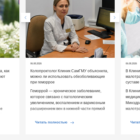
06.08.2026
06.08.2026
, как
Колопроктолог Клиник СамГМУ объяснила,
В Клин
яют
можно ли использовать обезболивающие
малотр
при геморрое
суставе
Геморрой — хроническое заболевание,
В Клини
которое связано с патологическим
медицин
увеличением, воспалением и варикозным
Минздр
ие
расширением вен в нижней части прямой
малотр
й среды
кишки и вокруг анального отверстия. При
суставе
обострении […]
Обычно 
Читать полностью
Чита