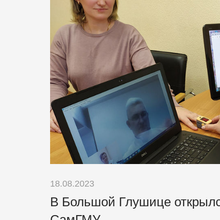
18.08.2023
В Большой Глушице открылс
СамГМУ