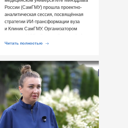
медицинском университете Минздрава
России (СамГМУ) прошла проектно-
аналитическая сессия, посвящённая
стратегии ИИ-трансформации вуза
и Клиник СамГМУ. Организатором
выступил ЦСР «Северо-Запад», […]
Читать полностью