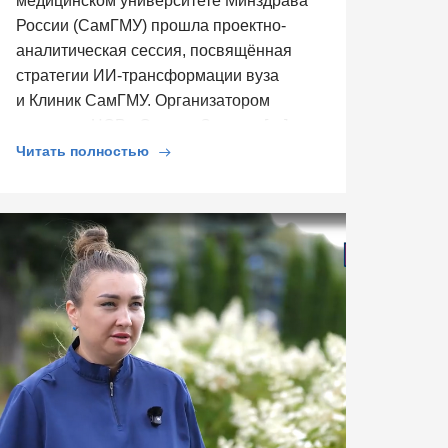
медицинском университете Минздрава
России (СамГМУ) прошла проектно-
аналитическая сессия, посвящённая
стратегии ИИ-трансформации вуза
и Клиник СамГМУ. Организатором
выступил ЦСР «Северо-Запад», […]
Читать полностью