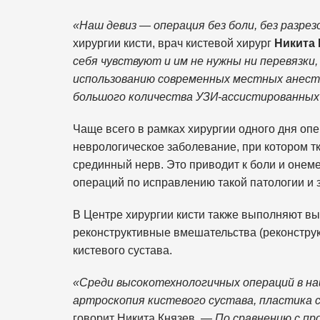
«Наш девиз — операция без боли, без разрезо
хирургии кисти, врач кистевой хирург
Никита 
себя чувствуют и им не нужны ни перевязки
использованию современных местных анест
большого количества УЗИ-ассистированных
Чаще всего в рамках хирургии одного дня оп
неврологическое заболевание, при котором т
срединный нерв. Это приводит к боли и онеме
операций по исправлению такой патологии и 
В Центре хирургии кисти также выполняют в
реконструктивные вмешательства (реконструк
кистевого сустава.
«Среди высокотехнологичных операций в на
артроскопия кистевого сустава, пластика 
говорит Никита Князев. —
По сравнению с пр