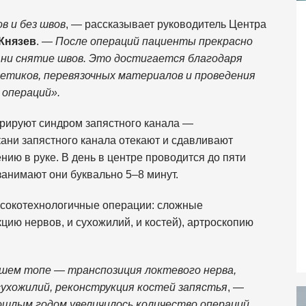
в и без швов
, — рассказывает руководитель Центра
Князев
. —
После операций пациенты прекрасно
, ни снятие швов. Это достигается благодаря
етиков, перевязочных материалов и проведения
 операций».
ерируют синдром запястного канала —
кани запястного канала отекают и сдавливают
нию в руке. В день в центре проводится до пяти
занимают они буквально 5–8 минут.
ысокотехнологичные операции: сложные
цию нервов, и сухожилий, и костей), артроскопию
шем топе — транспозиция локтевого нерва,
сухожилий, реконструкция костей запястья
, —
ошлым годом увеличилось количество операций