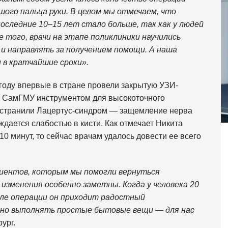
ого пальца руки. В целом мы отмечаем, что
последние 10–15 лет стало больше, так как у людей
ме того, врачи на этапе поликлиники научились
и направлять за получением помощи. А наша
 в кратчайшие сроки».
году впервые в стране провели закрытую УЗИ-
 СамГМУ инструментом для высокоточного
 устранили Лацертус-синдром — защемление нерва
ждается слабостью в кисти. Как отмечает Никита
10 минут, то сейчас врачам удалось довести ее всего
циентов, которым мы помогли вернуться
 изменения особенно заметны. Когда у человека 20
осле операции он приходит радостный
ьно выполнять простые бытовые вещи — для нас
ург.