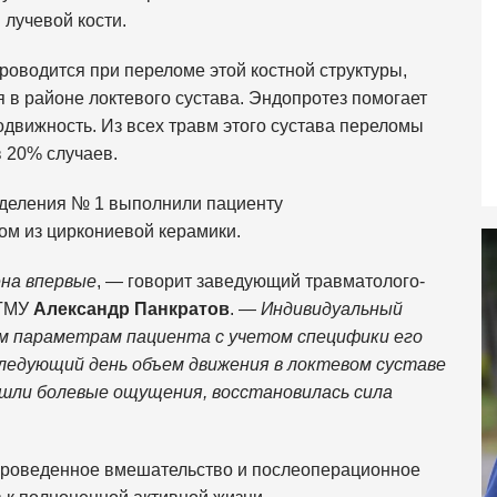
лучевой кости.
роводится при переломе этой костной структуры,
в районе локтевого сустава. Эндопротез помогает
одвижность. Из всех травм этого сустава переломы
в 20% случаев.
тделения № 1 выполнили пациенту
м из циркониевой керамики.
ена впервые
, — говорит заведующий травматолого-
мГМУ
Александр Панкратов
. —
Индивидуальный
 параметрам пациента с учетом специфики его
следующий день объем движения в локтевом суставе
шли болевые ощущения, восстановилась сила
 проведенное вмешательство и послеоперационное