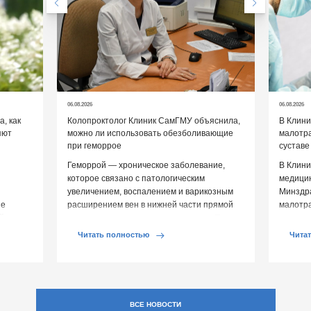
06.08.2026
06.08.2026
, как
Колопроктолог Клиник СамГМУ объяснила,
В Клин
яют
можно ли использовать обезболивающие
малотр
при геморрое
суставе
Геморрой — хроническое заболевание,
В Клини
которое связано с патологическим
медицин
увеличением, воспалением и варикозным
Минздр
ие
расширением вен в нижней части прямой
малотр
й среды
кишки и вокруг анального отверстия. При
суставе
обострении […]
Обычно 
Читать полностью
Чита
ВСЕ НОВОСТИ