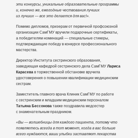
эти конкурсы, уникальные образовательные программы
и, конечно же, ежегодные чествования лучших
из лучших — все это делается для вас!».
Помимо дипломов, призерам от первичной профсоюзной
организации СамГМУ вручили подарочные сертификаты,
а победителям номинаций — специальные стикеры,
подтверждающие победу в конкурсе профессионального
мастерства.
Директор Института сестринского образования,
заведующая кафедрой сестринского дела СамГМУ
Лариса
Карасева
в торжественной обстановке вручила
удостоверения о повышении квалификации медицинским
сестрам.
Заместитель главного врача Клиник СамГМУ по работе
с сестринским и младшим медицинским персоналом
Татьяна Бессонова
также поздравила медсестер
с знаменательным праздником.
«Вы — волшебницы для каждого пациента, потому что
появляетесь всегда в тот момент, когда в вас больше
всего нуждаются, ваши улыбки заставляют лекарства