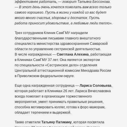
эффективнее работать, — говорит Татьяна Бессонова.
— В этот день очень хочется пожелать вам всего только
самого хорошего. Пусть в жизни у каждой из вас будет
много-много счастья, здоровье и достаток. Пусть
работа приносит удовольствие, а любимые люди тепло».
Трех сотрудников Клиник СамГМУ наградили
благодарственными письмами главного внештатного
специалиста министерства здравоохранения Самарской
области по управлению сестринской деятельностью.
В числе награжденных —
Светлана Алехина
, работающая
в Клиниках СамГМУ 37 лет. Она является экспертом
по специальности «Сестринское дело» отделения
Центральной аттестационной комиссии Минздрава России
в Приволжском федеральном округе.
Еще одна награжденная сотрудница —
Лариса Соловьева
,
которая работает в Клиниках 26 лет. Лариса Вячеславовна
всегда помогает в организации торжественного
мероприятия, умеет принимать правильные решения,
способна мотивировать коллег, готова к форс-мажорам,
обладает терпением и выдержкой.
Также отметили
Татьяну Патикину
, которая посвятила