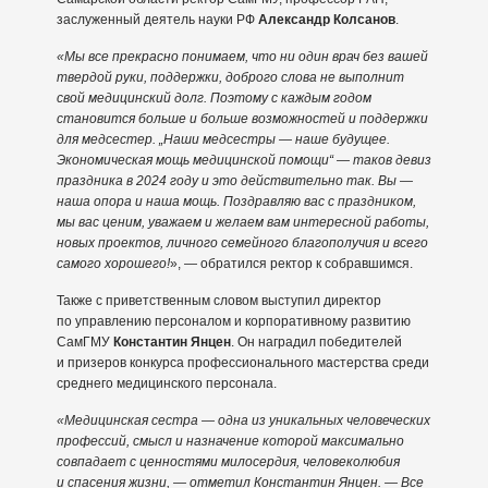
заслуженный деятель науки РФ
Александр Колсанов
.
«Мы все прекрасно понимаем, что ни один врач без вашей
твердой руки, поддержки, доброго слова не выполнит
свой медицинский долг. Поэтому с каждым годом
становится больше и больше возможностей и поддержки
для медсестер. „Наши медсестры — наше будущее.
Экономическая мощь медицинской помощи“ — таков девиз
праздника в 2024 году и это действительно так. Вы —
наша опора и наша мощь. Поздравляю вас с праздником,
мы вас ценим, уважаем и желаем вам интересной работы,
новых проектов, личного семейного благополучия и всего
самого хорошего!
», — обратился ректор к собравшимся.
Также с приветственным словом выступил директор
по управлению персоналом и корпоративному развитию
СамГМУ
Константин Янцен
. Он наградил победителей
и призеров конкурса профессионального мастерства среди
среднего медицинского персонала.
«Медицинская сестра — одна из уникальных человеческих
профессий, смысл и назначение которой максимально
совпадает с ценностями милосердия, человеколюбия
и спасения жизни, — отметил Константин Янцен. — Все