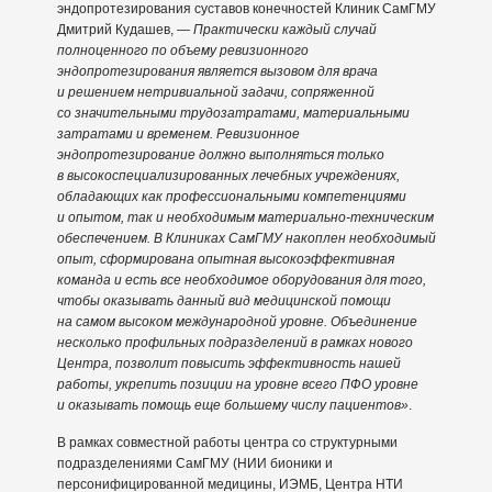
эндопротезирования суставов конечностей Клиник СамГМУ
Дмитрий Кудашев, —
Практически каждый случай
полноценного по объему ревизионного
эндопротезирования является вызовом для врача
и решением нетривиальной задачи, сопряженной
со значительными трудозатратами, материальными
затратами и временем. Ревизионное
эндопротезирование должно выполняться только
в высокоспециализированных лечебных учреждениях,
обладающих как профессиональными компетенциями
и опытом, так и необходимым материально-техническим
обеспечением. В Клиниках СамГМУ накоплен необходимый
опыт, сформирована опытная высокоэффективная
команда и есть все необходимое оборудования для того,
чтобы оказывать данный вид медицинской помощи
на самом высоком международной уровне. Объединение
несколько профильных подразделений в рамках нового
Центра, позволит повысить эффективность нашей
работы, укрепить позиции на уровне всего ПФО уровне
и оказывать помощь еще большему числу пациентов»
.
В рамках совместной работы центра со структурными
подразделениями СамГМУ (НИИ бионики и
персонифицированной медицины, ИЭМБ, Центра НТИ