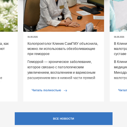
06.08.2026
06.08.2026
, как
Колопроктолог Клиник СамГМУ объяснила,
В Клин
яют
можно ли использовать обезболивающие
малотр
при геморрое
суставе
Геморрой — хроническое заболевание,
В Клини
которое связано с патологическим
медицин
увеличением, воспалением и варикозным
Минздр
ие
расширением вен в нижней части прямой
малотр
й среды
кишки и вокруг анального отверстия. При
суставе
обострении […]
Обычно 
Читать полностью
Чита
ВСЕ НОВОСТИ