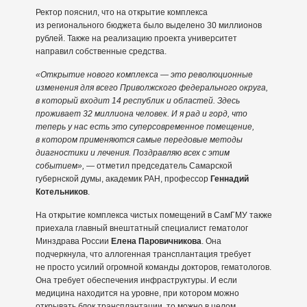
Ректор пояснил, что на открытие комплекса
из регионального бюджета было выделено 30 миллионов
рублей. Также на реализацию проекта университет
направил собственные средства.
«Открытие нового комплекса — это революционные
изменения для всего Приволжского федерального округа,
в который входит 14 республик и областей. Здесь
проживает 32 миллиона человек. И я рад и горд, что
теперь у нас есть это суперсовременное помещение,
в котором применяются самые передовые методы
диагностики и лечения. Поздравляю всех с этим
событием», —
отметил председатель Самарской
губернской думы, академик РАН, профессор
Геннадий
Котельников
.
На открытие комплекса чистых помещений в СамГМУ также
приехала главный внештатный специалист гематолог
Минздрава России
Елена Паровичникова
. Она
подчеркнула, что аллогенная трансплантация требует
не просто усилий огромной команды докторов, гематологов.
Она требует обеспечения инфраструктуры. И если
медицина находится на уровне, при котором можно
открывать блок трансплантации, то можно в целом