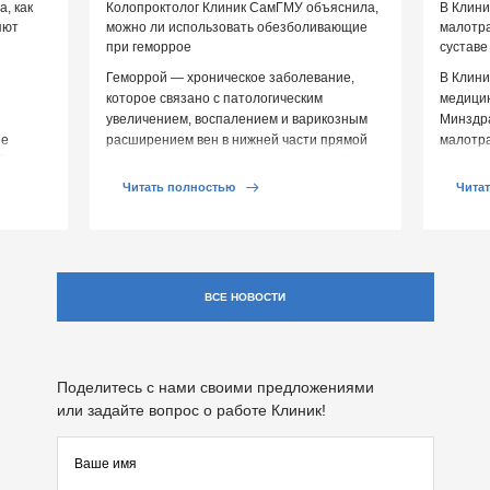
, как
Колопроктолог Клиник СамГМУ объяснила,
В Клин
яют
можно ли использовать обезболивающие
малотр
при геморрое
суставе
Геморрой — хроническое заболевание,
В Клини
которое связано с патологическим
медицин
увеличением, воспалением и варикозным
Минздр
ие
расширением вен в нижней части прямой
малотр
й среды
кишки и вокруг анального отверстия. При
суставе
обострении […]
Обычно 
Читать полностью
Чита
ВСЕ НОВОСТИ
Поделитесь с нами своими предложениями
или задайте вопрос о работе Клиник!