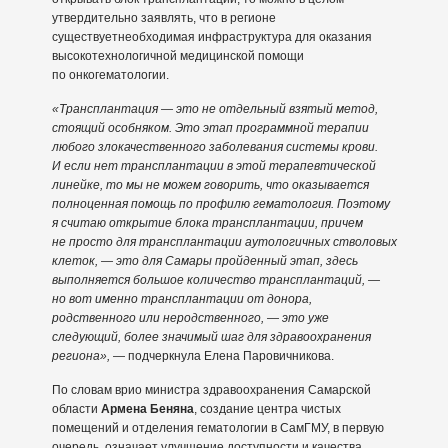
утвердительно заявлять, что в регионе
существуетнеобходимая инфраструктура для оказания
высокотехнологичной медицинской помощи
по онкогематологии.
«Трансплантация — это не отдельный взятый метод,
стоящий особняком. Это этап программной терапии
любого злокачественного заболевания системы крови.
И если нет трансплантации в этой терапевтической
линейке, то мы не можем говорить, что оказывается
полноценная помощь по профилю гематология. Поэтому
я считаю открытие блока трансплантации, причем
не просто для трансплантации аутологичных стволовых
клеток, — это для Самары пройденный этап, здесь
выполняется большое количество трансплантаций, —
но вот именно трансплантации от донора,
родственного или неродственного, — это уже
следующий, более значимый шаг для здравоохранения
региона»,
— подчеркнула Елена Паровичникова.
По словам врио министра здравоохранения Самарской
области
Армена Беняна
, создание центра чистых
помещений и отделения гематологии в СамГМУ, в первую
очередь, означает улучшение доступности и качества