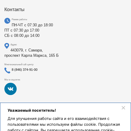
Контакты
Режим работы
ПН-ЧТ с 07:30 до 18:00
ПТ с 07:30 до 17:00
СБ с 08:00 до 14:00
Адрес
443079, г. Самара,
проспект Карла Маркса, 165 Б
Многоканальный call-центр
8 (846) 374-91-00
Мы в соцсетях
Федеральное государственное бюджетное образовательное
Уважаемый посетитель!
учреждение высшего образования «Самарский
государственный медицинский университет Министерства
Для улучшения работы сайта и его взаимодействия с
здравоохранения Российской Федерации». Клиники СамГМУ
пользователями мы используем файлы cookie. Продолжая
были основаны в 1930 году.
работу с сайтом, Вы разрешаете использование cookie-