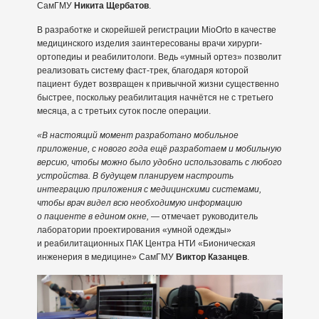
СамГМУ
Никита Щербатов
.
В разработке и скорейшей регистрации MioOrto в качестве
медицинского изделия заинтересованы врачи хирурги-
ортопедиы и реабилитологи. Ведь «умный ортез» позволит
реализовать систему фаст-трек, благодаря которой
пациент будет возвращен к привычной жизни существенно
быстрее, поскольку реабилитация начнётся не с третьего
месяца, а с третьих суток после операции.
«В настоящий момент разработано мобильное
приложение, с нового года ещё разработаем и мобильную
версию, чтобы можно было удобно использовать с любого
устройства. В будущем планируем настроить
интеграцию приложения с медицинскими системами,
чтобы врач видел всю необходимую информацию
о пациенте в едином окне,
— отмечает руководитель
лаборатории проектирования «умной одежды»
и реабилитационных ПАК Центра НТИ «Бионическая
инженерия в медицине» СамГМУ
Виктор Казанцев
.