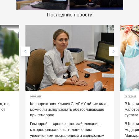
Последние новости
06.08.2026
06.08.2026
, как
Колопроктолог Клиник СамГМУ объяснила,
В Клин
яют
можно ли использовать обезболивающие
малотр
при геморрое
суставе
Геморрой — хроническое заболевание,
В Клини
которое связано с патологическим
медицин
увеличением, воспалением и варикозным
Минздр