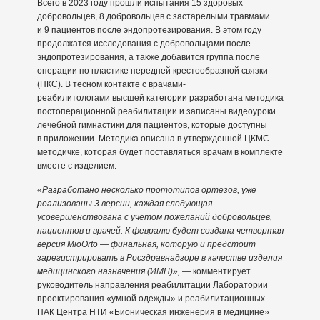
Всего в 2023 году прошли испытания 15 здоровых
добровольцев, 8 добровольцев с застарелыми травмами
и 9 пациентов после эндопротезирования. В этом году
продолжатся исследования с добровольцами после
эндопротезирования, а также добавится группа после
операции по пластике передней крестообразной связки
(ПКС). В тесном контакте с врачами-
реабилитологами высшей категории разработана методика
постоперационной реабилитации и записаны видеоуроки
лечебной гимнастики для пациентов, которые доступны
в приложении. Методика описана в утвержденной ЦКМС
методичке, которая будет поставляться врачам в комплекте
вместе с изделием.
«Разработано несколько прототипов ортезов, уже
реализованы 3 версии, каждая следующая
усовершенствована с учетом пожеланий добровольцев,
пациентов и врачей. К февралю будет создана четвертая
версия MioOrto — финальная, которую и предстоит
зарегистрировать в Росздравнадзоре в качестве изделия
медицинского назначения (ИМН)»,
— комментирует
руководитель направления реабилитации Лаборатории
проектирования «умной одежды» и реабилитационных
ПАК Центра НТИ «Бионическая инженерия в медицине»