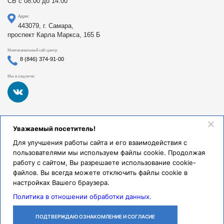
СБ с 08:00 до 14:00
Адрес
443079, г. Самара,
проспект Карла Маркса, 165 Б
Многоканальный call-центр
8 (846) 374-91-00
Мы в соцсетях
Федеральное государственное бюджетное образовательное
Уважаемый посетитель!
учреждение высшего образования «Самарский
государственный медицинский университет Министерства
Для улучшения работы сайта и его взаимодействия с
здравоохранения Российской Федерации». Клиники СамГМУ
пользователями мы используем файлы cookie. Продолжая
были основаны в 1930 году.
работу с сайтом, Вы разрешаете использование cookie-
Реквизиты и правовая информация
файлов. Вы всегда можете отключить файлы cookie в
настройках Вашего браузера.
Политика обработки персональных данных
Политика в отношении обработки данных.
© Клиники СамГМУ, 2026.
ПОДТВЕРЖДАЮ ОЗНАКОМЛЕНИЕ И СОГЛАСИЕ
ЛИЧНЫЙ
ОСТАВИТЬ