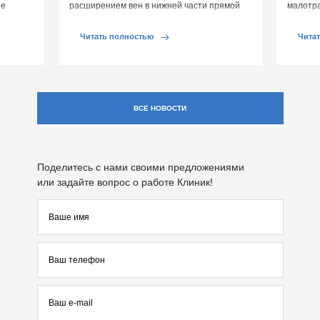
ие
расширением вен в нижней части прямой
малотр
й среды
кишки и вокруг анального отверстия. При
суставе
обострении […]
Обычно 
Читать полностью
Чита
ВСЕ НОВОСТИ
Поделитесь с нами своими предложениями
или задайте вопрос о работе Клиник!