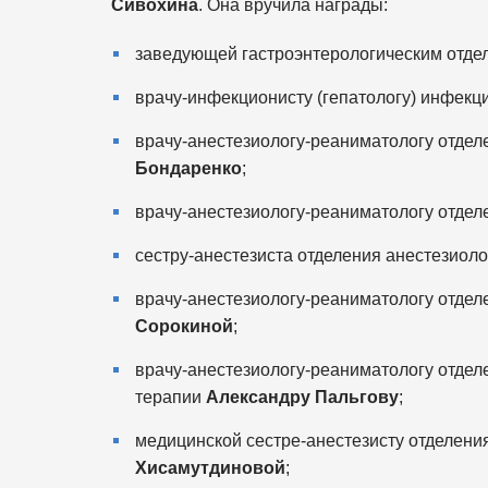
Сивохина
. Она вручила награды:
заведующей гастроэнтерологическим отд
врачу-инфекционисту (гепатологу) инфекц
врачу-анестезиологу-реаниматологу отде
Бондаренко
;
врачу-анестезиологу-реаниматологу отде
сестру-анестезиста отделения анестезио
врачу-анестезиологу-реаниматологу отде
Сорокиной
;
врачу-анестезиологу-реаниматологу отдел
терапии
Александру Пальгову
;
медицинской сестре-анестезисту отделени
Хисамутдиновой
;