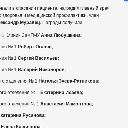
овали в спасении пациента, наградил главный врач
 здоровья и медицинской профилактики, член
ександр Муравец
. Награды получили:
 1 Клиник СамГМУ
Анна Любушкина
;
ения № 1
Роберт Оганян
;
ния № 1
Сергей Васильев
;
ния № 1
Валерий Никоноров
;
го отделения № 1
Наталья Зуева-Ратникова
;
ого отделения № 1
Екатерина Исаева
;
ого отделения № 1
Анастасия Мамонтова
;
Екатерина Русанова
;
1
Елена Касьянова
;