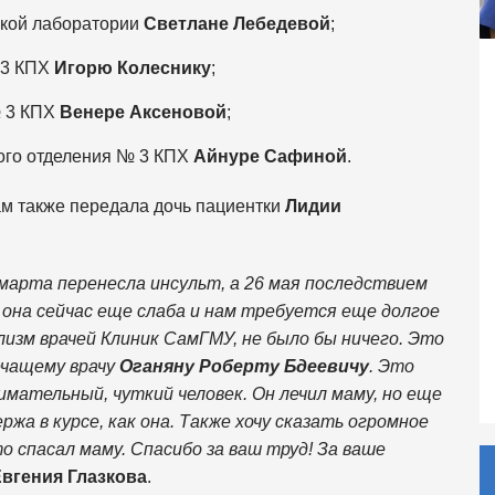
ской лаборатории
Светлане Лебедевой
;
 3 КПХ
Игорю Колеснику
;
№ 3 КПХ
Венере Аксеновой
;
кого отделения № 3 КПХ
Айнуре Сафиной
.
м также передала дочь пациентки
Лидии
марта перенесла инсульт, а 26 мая последствием
 она сейчас еще слаба и нам требуется еще долгое
лизм врачей Клиник СамГМУ, не было бы ничего. Это
ечащему врачу
Оганяну Роберту Бдеевичу
. Это
имательный, чуткий человек. Он лечил маму, но еще
ржа в курсе, как она. Также хочу сказать огромное
о спасал маму. Спасибо за ваш труд! За ваше
вгения Глазкова
.