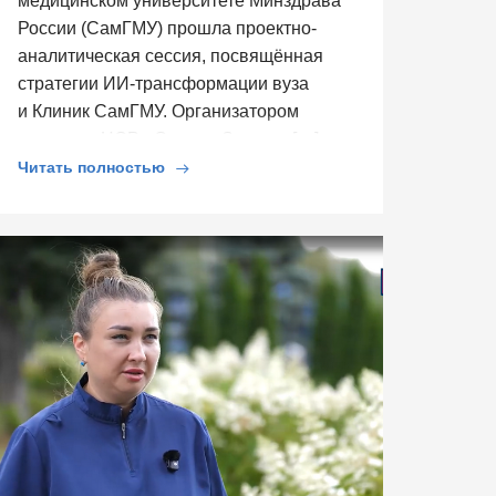
медицинском университете Минздрава
России (СамГМУ) прошла проектно-
аналитическая сессия, посвящённая
стратегии ИИ-трансформации вуза
и Клиник СамГМУ. Организатором
выступил ЦСР «Северо-Запад», […]
Читать полностью