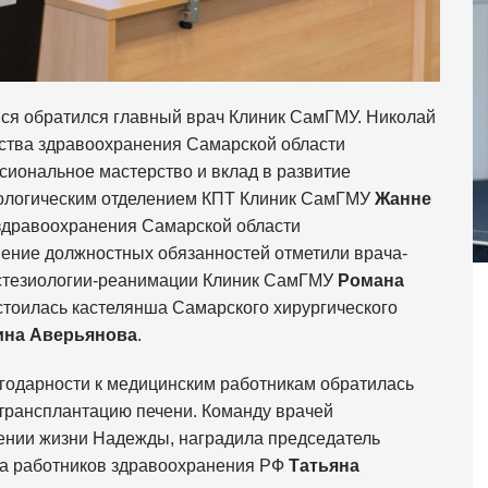
ся обратился главный врач Клиник СамГМУ. Николай
ства здравоохранения Самарской области
сиональное мастерство и вклад в развитие
ологическим отделением КПТ Клиник СамГМУ
Жанне
 здравоохранения Самарской области
нение должностных обязанностей отметили врача-
естезиологии-реанимации Клиник СамГМУ
Романа
стоилась кастелянша Самарского хирургического
ина Аверьянова
.
годарности к медицинским работникам обратилась
трансплантацию печени. Команду врачей
сении жизни Надежды, наградила председатель
а работников здравоохранения РФ
Татьяна