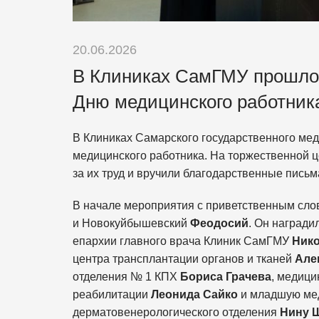
20.06.2026
В Клиниках СамГМУ прошло 
Дню медицинского работник
В Клиниках Самарского государственного ме
медицинского работника. На торжественной 
за их труд и вручили благодарственные письм
В начале мероприятия с приветственным сл
и Новокуйбышевский
Феодосий
. Он наград
епархии главного врача Клиник СамГМУ
Нико
центра трансплантации органов и тканей
Але
отделения № 1 КПХ
Бориса Грачева
, медици
реабилитации
Леонида Сайко
и младшую мед
дерматовенерологического отделения
Нину 