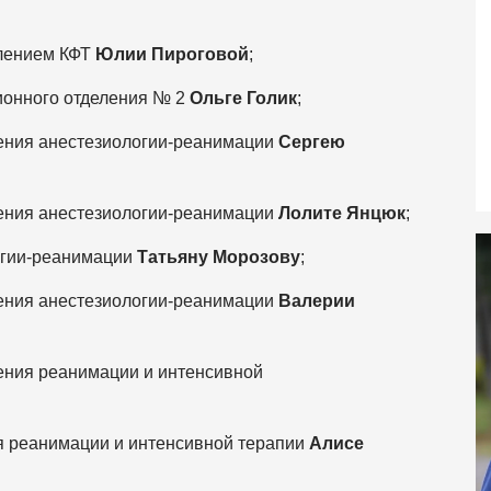
елением КФТ
Юлии Пироговой
;
ионного отделения № 2
Ольге Голик
;
ления анестезиологии-реанимации
Сергею
ления анестезиологии-реанимации
Лолите Янцюк
;
логии-реанимации
Татьяну Морозову
;
ления анестезиологии-реанимации
Валерии
ения реанимации и интенсивной
я реанимации и интенсивной терапии
Алисе