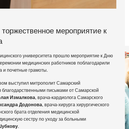
торжественное мероприятие к
а
дицинского университета прошло мероприятие к Дню
церемонии медицинских работников поблагодарили
а и почетные грамоты.
овом выступил митрополит Самарский
ил благодарственными письмами от Самарской
лая Измалкова
, врача-кардиолога Самарского
ксандра Додонова
, врача-хирурга хирургического
нского брата отделения медицинской
ицинскую сестру по уходу за больными
Шубкову
.