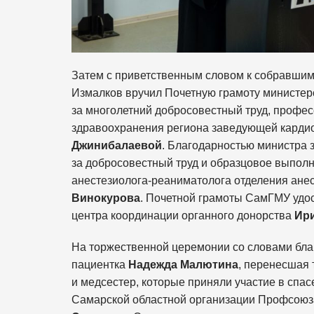
Затем с приветственным словом к собравшим
Измалков вручил Почетную грамоту министер
за многолетний добросовестный труд, профес
здравоохранения региона заведующей карди
Джинибалаевой
. Благодарностью министра
за добросовестный труд и образцовое выпол
анестезиолога-реаниматолога отделения ан
Винокурова
. Почетной грамоты СамГМУ удо
центра координации органного донорства
Ир
На торжественной церемонии со словами бла
пациентка
Надежда Малютина
, перенесшая 
и медсестер, которые приняли участие в спа
Самарской областной организации Профсоюз