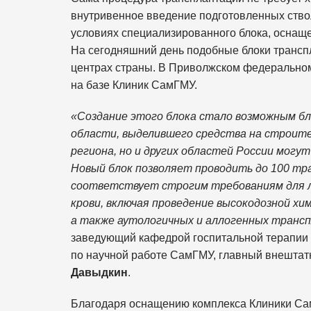
внутривенное введение подготовленных ство
условиях специализированного блока, оснащ
На сегодняшний день подобные блоки трансп
центрах страны. В Приволжском федеральном
на базе Клиник СамГМУ.
«Создание этого блока стало возможным б
области, выделившего средства на строите
региона, но и других областей России могу
Новый блок позволяет проводить до 100 тр
соответствует строгим требованиям для л
крови, включая проведение высокодозной х
а также аутологичных и аллогенных транс
заведующий кафедрой госпитальной терапии с
по научной работе СамГМУ, главный внешта
Давыдкин
.
Благодаря оснащению комплекса Клиники Са