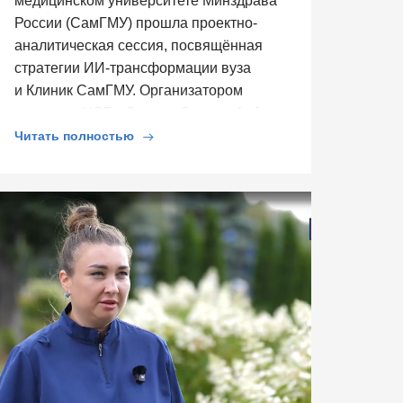
медицинском университете Минздрава
России (СамГМУ) прошла проектно-
аналитическая сессия, посвящённая
стратегии ИИ-трансформации вуза
и Клиник СамГМУ. Организатором
выступил ЦСР «Северо-Запад», […]
Читать полностью