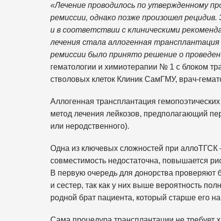
«Лечение проводилось по утвержденному пр
ремиссии, однако позже произошел рецидив.
и в соответствии с клиническими рекоме
лечения стала аллогенная трансплантация
ремиссии было принято решение о проведен
гематологии и химиотерапии № 1 с блоком тр
стволовых клеток Клиник СамГМУ, врач-гема
Аллогенная трансплантация гемопоэтических
метод лечения лейкозов, предполагающий пер
или неродственного).
Одна из ключевых сложностей при аллоТГСК 
совместимость недостаточна, повышается рис
В первую очередь для донорства проверяют 
и сестер, так как у них выше вероятность по
родной брат пациента, который старше его на 
Сама процедура трансплантации не требует х