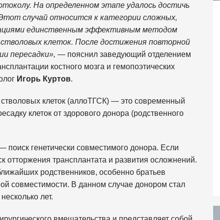
отоколу. На определенном этапе удалось достичь
 Этот случай относится к категории сложных,
ндациями единственным эффективным методом
 стволовых клеток. После достижения повторной
ии пересадки»,
— пояснил заведующий отделением
ансплантации костного мозга и гемопоэтических
толог
Игорь Куртов
.
 стволовых клеток (аллоТГСК) — это современный
есадку клеток от здорового донора (родственного
— поиск генетически совместимого донора. Если
к отторжения трансплантата и развития осложнений.
ближайших родственников, особенно братьев
лной совместимости. В данном случае донором стал
несколько лет.
ирургического вмешательства и представляет собой