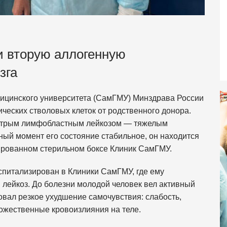
 вторую аллогенную
зга
дицинского университета (СамГМУ) Минздрава России
еских стволовых клеток от родственного донора.
острым лимфобластным лейкозом — тяжелым
ый момент его состояние стабильное, он находится
ированном стерильном боксе Клиник СамГМУ.
оспитализирован в Клиники СамГМУ, где ему
лейкоз. До болезни молодой человек вел активный
вовал резкое ухудшение самочувствия: слабость,
ожественные кровоизлияния на теле.