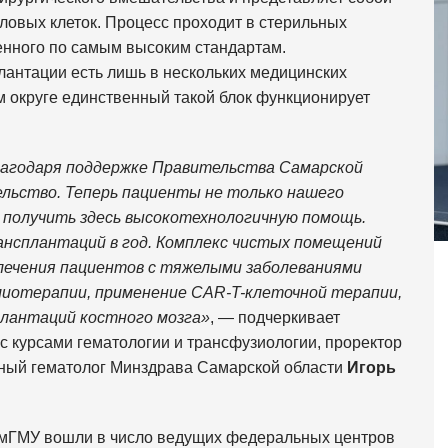
ловых клеток. Процесс проходит в стерильных
енного по самым высоким стандартам.
лантации есть лишь в нескольких медицинских
 округе единственный такой блок функционирует
лагодаря поддержке Правительства Самарской
льство. Теперь пациенты не только нашего
т получить здесь высокотехнологичную помощь.
ансплантаций в год. Комплекс чистых помещений
ечения пациентов с тяжелыми заболеваниями
имиотерапии, применение CAR-T-клеточной терапии,
плантаций костного мозга»
, — подчеркивает
 курсами гематологии и трансфузиологии, проректор
тный гематолог Минздрава Самарской области
Игорь
мГМУ вошли в число ведущих федеральных центров