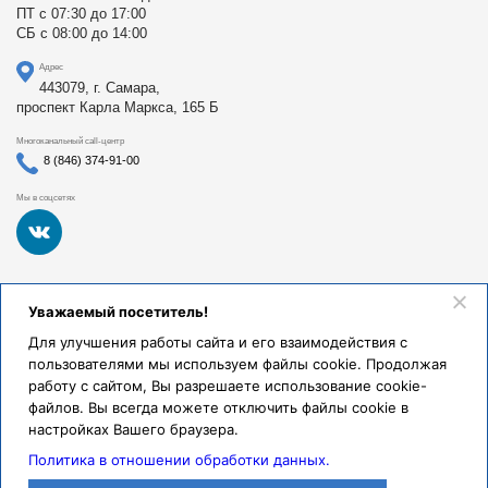
ПТ с 07:30 до 17:00
СБ с 08:00 до 14:00
Адрес
443079, г. Самара,
проспект Карла Маркса, 165 Б
Многоканальный call-центр
8 (846) 374-91-00
Мы в соцсетях
Федеральное государственное бюджетное образовательное
Уважаемый посетитель!
учреждение высшего образования «Самарский
государственный медицинский университет Министерства
Для улучшения работы сайта и его взаимодействия с
здравоохранения Российской Федерации». Клиники СамГМУ
пользователями мы используем файлы cookie. Продолжая
были основаны в 1930 году.
работу с сайтом, Вы разрешаете использование cookie-
Реквизиты и правовая информация
файлов. Вы всегда можете отключить файлы cookie в
настройках Вашего браузера.
Политика обработки персональных данных
Политика в отношении обработки данных.
© Клиники СамГМУ, 2026.