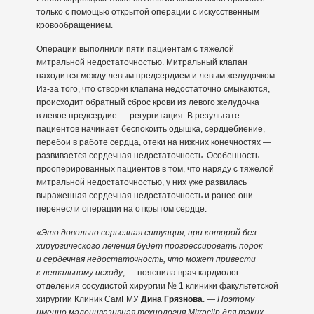
только с помощью открытой операции с искусственным
кровообращением.
Операции выполнили пяти пациентам с тяжелой
митральной недостаточностью. Митральный клапан
находится между левым предсердием и левым желудочком.
Из-за того, что створки клапана недостаточно смыкаются,
происходит обратный сброс крови из левого желудочка
в левое предсердие — регургитация. В результате
пациентов начинает беспокоить одышка, сердцебиение,
перебои в работе сердца, отеки на нижних конечностях —
развивается сердечная недостаточность. Особенность
прооперированных пациентов в том, что наряду с тяжелой
митральной недостаточностью, у них уже развилась
выраженная сердечная недостаточность и ранее они
перенесли операции на открытом сердце.
«Это довольно серьезная ситуация, при которой без
хирургического лечения будет прогрессировать порок
и сердечная недостаточность, что может привести
к летальному исходу
, — пояснила врач кардиолог
отделения сосудистой хирургии № 1 клиники факультетской
хирургии Клиник СамГМУ
Дина Грязнова
. —
Поэтому
именно малоинвазивная технология Mitraclip для таких