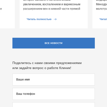
увеличением, воспалением и варикозным
Минздр
ие
расширением вен в нижней части прямой
малотр
й среды
кишки и вокруг анального отверстия. При
суставе
обострении […]
Обычно 
Читать полностью
Чита
ВСЕ НОВОСТИ
Поделитесь с нами своими предложениями
или задайте вопрос о работе Клиник!