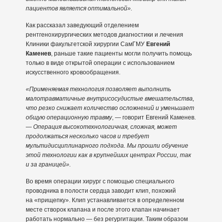
пациентов является оптимальной».
Как рассказал заведующий отделением
рентгенохирургических методов диагностики и лечения
Клиники факультетской хирургии СамГМУ
Евгений
Каменев
, раньше такие пациенты могли получить помощь
только в виде открытой операции с использованием
искусственного кровообращения.
«Применяемая технология позволяет выполнить
малотравматичные внутрисосудистые вмешательства,
что резко снижает количество осложнений и уменьшает
общую операционную травму
, — говорит Евгений Каменев.
—
Операция высокотехнологичная, сложная, может
продолжаться несколько часов и требует
мультидисциплинарного подхода. Мы прошли обучение
этой технологии как в крупнейших центрах России, так
и за границей».
Во время операции хирург с помощью специального
проводника в полости сердца заводит клип, похожий
на «прищепку». Клип устанавливается в определенном
месте створок клапана и после этого клапан начинает
работать нормально — без регургитации. Таким образом