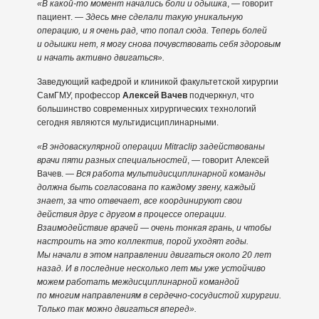
«В какой-то момент начались боли и одышка
, — говорит
пациент. —
Здесь мне сделали такую уникальную
операцию, и я очень рад, что попал сюда. Теперь болей
и одышки нет, я могу снова почувствовать себя здоровым
и начать активно двигаться».
Заведующий кафедрой и клиникой факультетской хирургии
СамГМУ, профессор
Алексей Вачев
подчеркнул, что
большинство современных хирургических технологий
сегодня являются мультидисциплинарными.
«В эндоваскулярной операции Mitraclip задействованы
врачи пяти разных специальностей
, — говорит Алексей
Вачев. —
Вся работа мультидисциплинарной команды
должна быть согласована по каждому звену, каждый
знает, за что отвечает, все координируют свои
действия друг с другом в процессе операции.
Взаимодействие врачей — очень тонкая грань, и чтобы
настроить на это коллектив, порой уходят годы.
Мы начали в этом направлении двигаться около 20 лет
назад. И в последние несколько лет мы уже устойчиво
можем работать междисциплинарной командой
по многим направлениям в сердечно-сосудистой хирургии.
Только так можно двигаться вперед».