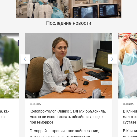
Последние новости
06.08.2026
06.08.2026
, как
Колопроктолог Клиник СамГМУ объяснила,
В Клин
яют
можно ли использовать обезболивающие
малотр
при геморрое
суставе
Геморрой — хроническое заболевание,
В Клини
которое связано с патологическим
медицин