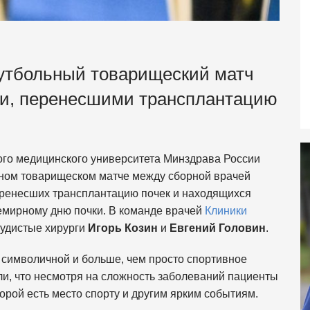
утбольный товарищеский матч
и, перенесшими трансплантацию
ого медицинского университета Минздрава России
ном товарищеском матче между сборной врачей
еренесших трансплантацию почек и находящихся
емирному дню почки. В команде врачей
Клиники
судистые хирурги
Игорь Козин
и
Евгений Головин
.
ь символичной и больше, чем просто спортивное
ли, что несмотря на сложность заболеваний пациенты
орой есть место спорту и другим ярким событиям.