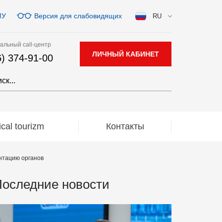
МУ
Версия для слабовидящих
RU
альный call-центр
ЛИЧНЫЙ КАБИНЕТ
6) 374-91-00
al tourizm
Контакты
нтацию органов
оследние новости