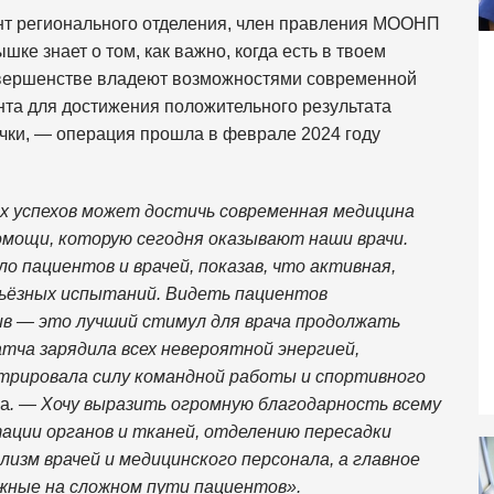
нт регионального отделения, член правления МООНП
шке знает о том, как важно, когда есть в твоем
овершенстве владеют возможностями современной
нта для достижения положительного результата
чки, — операция прошла в феврале 2024 году
х успехов может достичь современная медицина
омощи, которую сегодня оказывают наши врачи.
о пациентов и врачей, показав, что активная,
рьёзных испытаний. Видеть пациентов
в — это лучший стимул для врача продолжать
тча зарядила всех невероятной энергией,
трировала силу командной работы и спортивного
а
. — Хочу выразить огромную благодарность всему
ации органов и тканей, отделению пересадки
изм врачей и медицинского персонала, а главное
ажные на сложном пути пациентов».