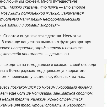
енно любимым хоккеем. Много путешествует
иста.
«Можно сказать, что почка — это второе
то могу жить полноценной жизнью. Заниматься
тбольный матч между нефорологическими
ые эмоции и добавил здоровья!»
а. Спортом он увлекался с детства. Несмотря
. В команде пациентов выполнял функцию вратаря.
рошее настроение, заряд энергии и позитива,
и, кто тебя понимает»,
— делится он.
е находится на гемодиализе и ожидает своей очереди
ача в Волгоградском медицинском университете,
ртом и принимает участие в футбольных матчах.
 здесь познакомился со многими хорошими людьми.
 дает еще больше мотивации заниматься спортом,
а нельзя терять надежду, нужно стремиться
 нам не для того, чтобы сломать, а, наоборот,