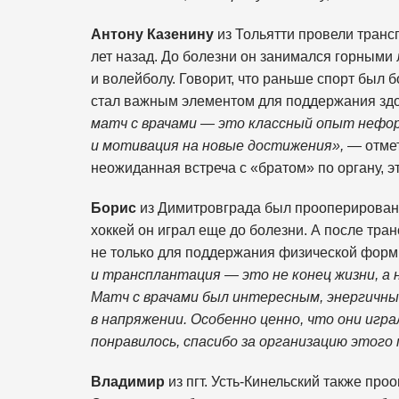
Антону Казенину
из Тольятти провели тран
лет назад. До болезни он занимался горными
и волейболу. Говорит, что раньше спорт был 
стал важным элементом для поддержания здо
матч с врачами — это классный опыт нефор
и мотивация на новые достижения»,
— отмет
неожиданная встреча с «братом» по органу, э
Борис
из Димитровграда был прооперирован 
хоккей он играл еще до болезни. А после тр
не только для поддержания физической форм
и трансплантация — это не конец жизни, а н
Матч с врачами был интересным, энергичны
в напряжении. Особенно ценно, что они играл
понравилось, спасибо за организацию этого
Владимир
из пгт. Усть-Кинельский также про