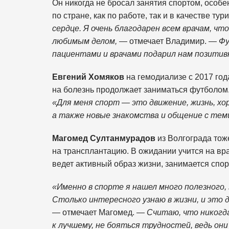
Он никогда не бросал занятия спортом, особ
по стране, как по работе, так и в качестве тур
сердце. Я очень благодарен всем врачам, ч
любимым делом,
— отмечает Владимир. —
Фу
пациентами и врачами подарил нам позитивн
Евгений Хомяков
на гемодиализе с 2017 год
на болезнь продолжает заниматься футболом
«Для меня спорт — это движение, жизнь, хо
а также новые знакомства и общение с тем
Магомед Султанмурадов
из Волгограда тож
на трансплантацию. В ожидании учится на вр
ведет активный образ жизни, занимается спо
«Именно в спорте я нашел много полезного,
Столько интересного узнаю в жизни, и это
— отмечает Магомед. —
Считаю, что никогд
к лучшему, не бояться трудностей, ведь они