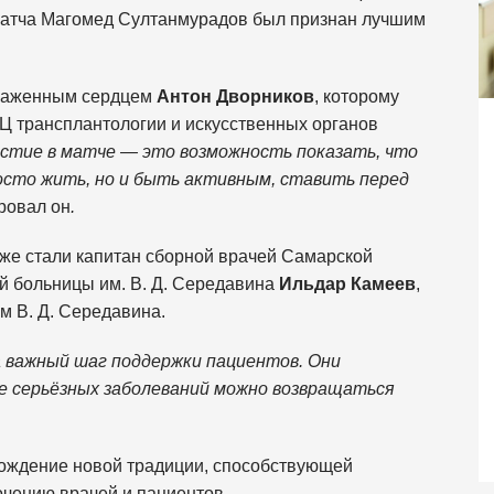
 матча Магомед Султанмурадов был признан лучшим
есаженным сердцем
Антон Дворников
, которому
Ц трансплантологии и искусственных органов
астие в матче — это возможность показать, что
осто жить, но и быть активным, ставить перед
ровал он
.
же стали капитан сборной врачей Самарской
ой больницы им. В. Д. Середавина
Ильдар Камеев
,
 В. Д. Середавина.
 важный шаг поддержки пациентов. Они
е серьёзных заболеваний можно возвращаться
рождение новой традиции, способствующей
очению врачей и пациентов.