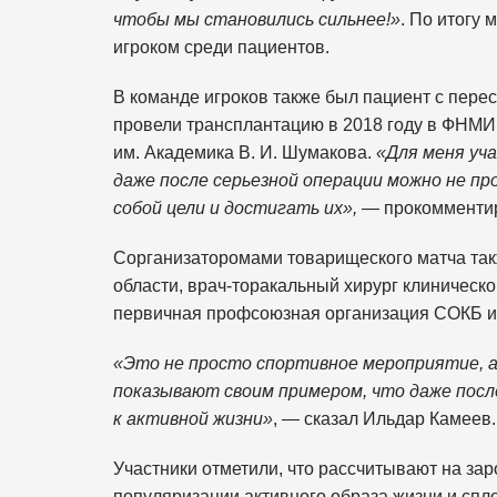
чтобы мы становились сильнее!»
. По итогу
игроком среди пациентов.
В команде игроков также был пациент с пер
провели трансплантацию в 2018 году в ФНМИ
им. Академика В. И. Шумакова.
«Для меня уч
даже после серьезной операции можно не пр
собой цели и достигать их», —
прокомменти
Сорганизаторомами товарищеского матча так
области, врач-торакальный хирург клиническ
первичная профсоюзная организация СОКБ им
«Это не просто спортивное мероприятие, а
показывают своим примером, что даже посл
к активной жизни»
, — сказал Ильдар Камеев.
Участники отметили, что рассчитывают на за
популяризации активного образа жизни и спл