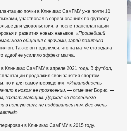
сплантацию почки в Клиниках СамГМУ уже почти 10
 лыжами, участвовал в соревнованиях по футболу
больше для удовольствия, а после трансплантации
ровья и развития новых навыков.
«Прошедший
мального общения с врачами, заряд позитива
ил он. Также он поделился, что на матче его ждала
то вдвойне усилило эффект матча.
в Клиниках СамГМУ в апреле 2021 года. В футбол,
ансплантации продолжил свои занятия спортом
ы, но и для самоутверждения.
«Инвалидность
ачало в новом ее проявлении,
— отмечает Борис. —
м, захватывающим. Держал до последнего
и в полную силу, не поддавались нам. Все очень
 матча!»
оперирован в Клиниках СамГМУ в 2015 году.