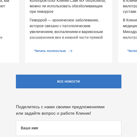
, как
Колопроктолог Клиник СамГМУ объяснила,
В Клин
яют
можно ли использовать обезболивающие
малотр
при геморрое
суставе
Геморрой — хроническое заболевание,
В Клини
которое связано с патологическим
медицин
увеличением, воспалением и варикозным
Минздр
ие
расширением вен в нижней части прямой
малотр
й среды
кишки и вокруг анального отверстия. При
суставе
обострении […]
Обычно 
Читать полностью
Чита
ВСЕ НОВОСТИ
Поделитесь с нами своими предложениями
или задайте вопрос о работе Клиник!