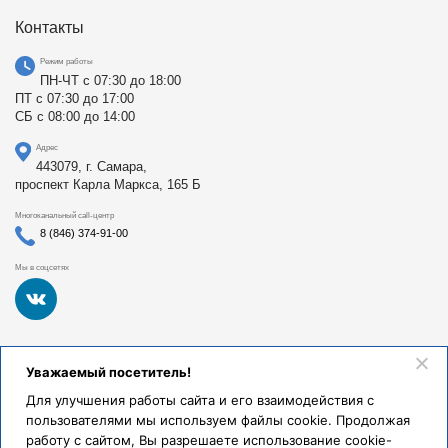
Контакты
Режим работы
ПН-ЧТ с 07:30 до 18:00
ПТ с 07:30 до 17:00
СБ с 08:00 до 14:00
Адрес
443079, г. Самара,
проспект Карла Маркса, 165 Б
Многоканальный call-центр
8 (846) 374-91-00
Мы в соцсетях
Федеральное государственное бюджетное образовательное
Уважаемый посетитель!
учреждение высшего образования «Самарский
государственный медицинский университет Министерства
Для улучшения работы сайта и его взаимодействия с
здравоохранения Российской Федерации». Клиники СамГМУ
пользователями мы используем файлы cookie. Продолжая
были основаны в 1930 году.
работу с сайтом, Вы разрешаете использование cookie-