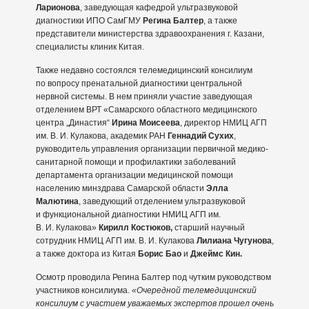
Ларионова
, заведующая кафедрой ультразвуковой
диагностики ИПО СамГМУ
Регина Балтер
, а также
представители министерства здравоохранения г. Казани,
специалисты клиник Китая.
Также недавно состоялся телемедицинский консилиум
по вопросу пренатальной диагностики центральной
нервной системы. В нем приняли участие заведующая
отделением ВРТ «Самарского областного медицинского
центра „Династия“
Ирина Моисеева
, директор НМИЦ АГП
им. В. И. Кулакова, академик РАН
Геннадий Сухих
,
руководитель управления организации первичной медико-
санитарной помощи и профилактики заболеваний
департамента организации медицинской помощи
населению минздрава Самарской области
Элла
Малютина
, заведующий отделением ультразвуковой
и функциональной диагностики НМИЦ АГП им.
В. И. Кулакова»
Кирилл Костюков,
старший научный
сотрудник НМИЦ АГП им. В. И. Кулакова
Лилиана Чугунова
,
а также доктора из Китая
Борис Бао
и
Джеймс Кин.
Осмотр проводила Регина Балтер под чутким руководством
участников консилиума.
«Очередной телемедицинский
консилиум с участием уважаемых экспертов прошел очень