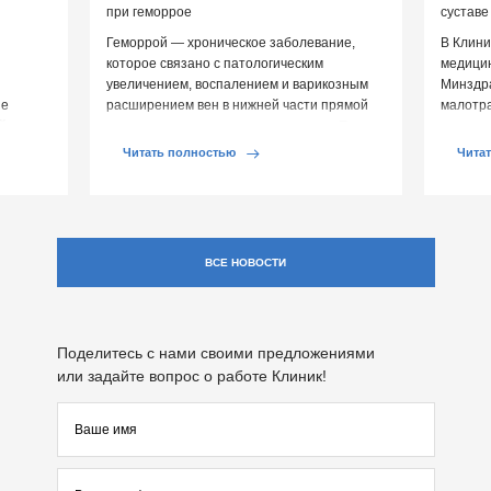
при геморрое
суставе
Геморрой — хроническое заболевание,
В Клини
которое связано с патологическим
медицин
увеличением, воспалением и варикозным
Минздр
ие
расширением вен в нижней части прямой
малотр
й среды
кишки и вокруг анального отверстия. При
суставе
обострении […]
Обычно 
Читать полностью
Чита
ВСЕ НОВОСТИ
Поделитесь с нами своими предложениями
или задайте вопрос о работе Клиник!