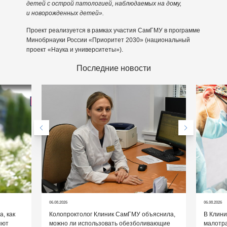
детей с острой патологией, наблюдаемых на дому,
и новорожденных детей».
Проект реализуется в рамках участия СамГМУ в программе
Минобрнауки России «Приоритет 2030» (национальный
проект «Наука и университеты»).
Последние новости
06.08.2026
06.08.2026
, как
Колопроктолог Клиник СамГМУ объяснила,
В Клин
яют
можно ли использовать обезболивающие
малотр