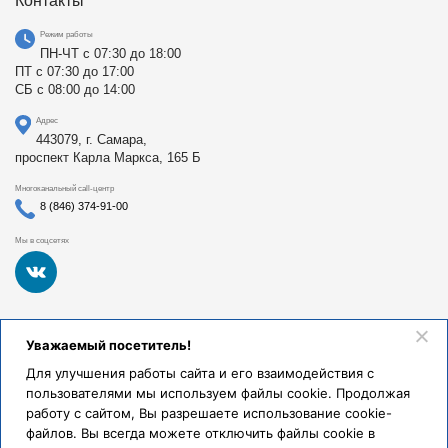
Контакты
Режим работы
ПН-ЧТ с 07:30 до 18:00
ПТ с 07:30 до 17:00
СБ с 08:00 до 14:00
Адрес
443079, г. Самара,
проспект Карла Маркса, 165 Б
Многоканальный call-центр
8 (846) 374-91-00
Мы в соцсетях
Федеральное государственное бюджетное образовательное
Уважаемый посетитель!
учреждение высшего образования «Самарский
государственный медицинский университет Министерства
Для улучшения работы сайта и его взаимодействия с
здравоохранения Российской Федерации». Клиники СамГМУ
пользователями мы используем файлы cookie. Продолжая
были основаны в 1930 году.
работу с сайтом, Вы разрешаете использование cookie-
Реквизиты и правовая информация
файлов. Вы всегда можете отключить файлы cookie в