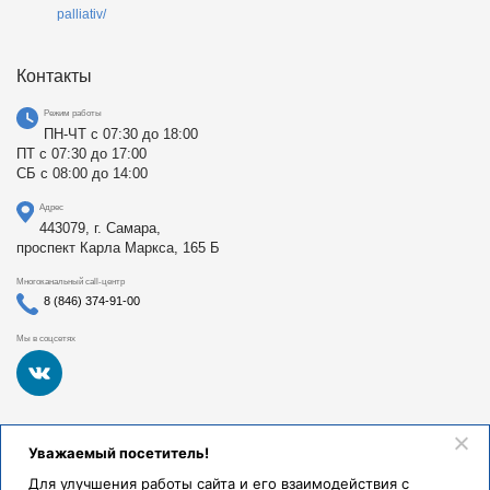
palliativ/
Контакты
Режим работы
ПН-ЧТ с 07:30 до 18:00
ПТ с 07:30 до 17:00
СБ с 08:00 до 14:00
Адрес
443079, г. Самара,
проспект Карла Маркса, 165 Б
Многоканальный call-центр
8 (846) 374-91-00
Мы в соцсетях
Федеральное государственное бюджетное образовательное
Уважаемый посетитель!
учреждение высшего образования «Самарский
государственный медицинский университет Министерства
Для улучшения работы сайта и его взаимодействия с
здравоохранения Российской Федерации». Клиники СамГМУ