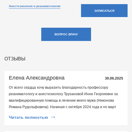
Анестезиология и реаниматология
ЗАПИСАТЬСЯ
ВОПРОС ВРАЧУ
ОТЗЫВЫ
Елена Александровна
30.06.2025
От всего сердца хочу выразить благодарность профессору
реаниматологу и анестезиологу Трухановой Инне Георгиевне за
квалифицированную помощь в лечении моего мужа (Никонова
Романа Рудольфовича). Начиная с октября 2024 года и по март
2025 год мой муж лежал в Клиниках медуниверситета на двух
Читать полностью
сложнейших операциях (АББШ и АКШ). Можно с чистой душой
сказать,что в спасении моего мужа от смерти спасла Инна