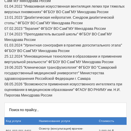
СамГМУ Минздрава России
01.04.2022 "Инвазивная искусственная вентиляция легких при тяжелых
вирусных пневмониях" ФГБОУ ВО СамГМУ Минздрава России
13.01.2023 "Диабетическая нейропатия. Синдром диабетической
стопы." ФГБОУ ВО СамГМУ Минздрава России
07.02.2023 "Терапия" ФГБОУ ВО СамГМУ Минздрава России
17.04.2023 "Преподаватель высшей школы" ФГБОУ ВО СамГМУ
Минздрава России
01.03.2024 "Ургентная сонография в практике догоспитального этапа"
ФГБОУ ВО СамГМУ Минздрава России
25.12.2024 "Инновационные технологии в образовании и применение
виртуальной реальности" ФГБОУ ВО СамГМУ Минздрава России
19.06.2025 "Клиническая трансфузиология" ФГБОУ ВО "Самарский
государственный медицинский университет" Министерства
здравоохранения Российской Федерации г. Самара
08.05.2026 "Возможности применения искусственного интеллекта при
оценивании в медицинском образовании" ФГАОУ ВО РНИМУ им. Н.И.
Пирогова Минздрава России
Код услуги
Наименование услуги
Стоимость
Осмотр (консультация) врачом-
B01.003.001.9401
2 000,00 ₽