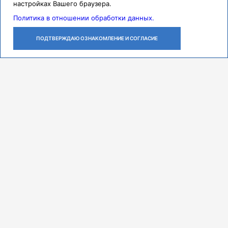
настройках Вашего браузера.
Политика в отношении обработки данных.
ПОДТВЕРЖДАЮ ОЗНАКОМЛЕНИЕ И СОГЛАСИЕ
ЛИЧНЫЙ
ОСТАВИТЬ
ПОЗВОНИТЬ
КАБИНЕТ
ЗАЯВКУ
Контакты
Режим работы
ПН-ЧТ с 07:30 до 18:00
ПТ с 07:30 до 17:00
СБ с 08:00 до 14:00
Адрес
443079, г. Самара,
проспект Карла Маркса, 165 Б
Многоканальный call-центр
8 (846) 374-91-00
Мы в соцсетях