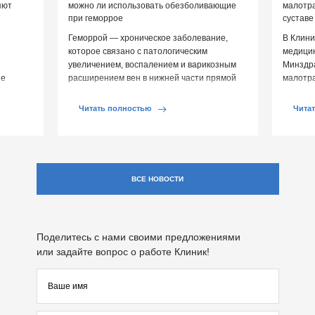
яют
можно ли использовать обезболивающие
малотр
при геморрое
суставе
Геморрой — хроническое заболевание,
В Клини
которое связано с патологическим
медицин
увеличением, воспалением и варикозным
Минздр
ие
расширением вен в нижней части прямой
малотр
й среды
кишки и вокруг анального отверстия. При
суставе
обострении […]
Обычно 
Читать полностью
Чита
ВСЕ НОВОСТИ
Поделитесь с нами своими предложениями
или задайте вопрос о работе Клиник!