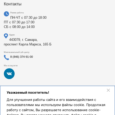
Контакты
Режим работы
ПН-ЧТ с 07:30 до 18:00
ПТ с 07:30 до 17:00
СБ с 08:00 до 14:00
Адрес
443079, г. Самара,
проспект Карла Маркса, 165 Б
Многоканальный call-центр
8 (846) 374-91-00
Мы в соцсетях
Федеральное государственное бюджетное образовательное
Уважаемый посетитель!
учреждение высшего образования «Самарский
государственный медицинский университет Министерства
Для улучшения работы сайта и его взаимодействия с
здравоохранения Российской Федерации». Клиники СамГМУ
пользователями мы используем файлы cookie. Продолжая
были основаны в 1930 году.
работу с сайтом, Вы разрешаете использование cookie-
Реквизиты и правовая информация