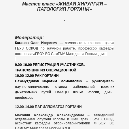
Мастер класс «ЖИВАЯ ХИРУРГИЯ –
ПАТОЛОГИЯ ГОРТАНИ»
Модератор:
Каганов Олег Игоревич —
заместитель главного врача
ГБУЗ СОКОД по научной работе, профессор кафедры
онкологии ФГБОУ ВО СамГМУ Минздрава России, д.м.н.
9.00-10.00 РЕГИСТРАЦИЯ УЧАСТНИКОВ.
ТРАНСЛЯЦИЯ ИЗ ОПЕРАЦИОННОЙ
10.00-12.00 РАК ГОРТАНИ
Нажмутдинов Ибрагим Исмаилович
– руководитель
научно-клинического отдела заболеваний верхних
дыхательных путей НМИЦО ФМБА России
,
д.м.н.,
профессор
12.00-14.00 ПАПИЛЛОМАТОЗ ГОРТАНИ
Махонин Александр Александрович
– заведующий
отделением опухоли головы и шеи врач ГБУЗ СОКОД,
ассистент кафедры оториноларингологии
ФГБОУ ВО
СамГМУ Минздрава России, к.м.н.