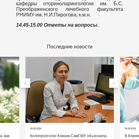
кафедры оториноларингологии им. Б.С.
Преображенского лечебного факультета
РНИМУ им. Н.И.Пирогова, к.м.н.
14.45-15.00 Ответы на вопросы.
Последние новости
06.08.2026
06.08.2026
, как
Колопроктолог Клиник СамГМУ объяснила,
В Клин