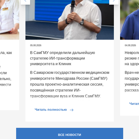
05.08.2026
04.08.2026
а, как
В СамГМУ определили дальнейшую
Невроло
стратегию ИИ-трансформации
резкие 
университета и Клиник
на здор
т
В Самарском государственном медицинском
Врач-не
если
университете Минздрава России (СамГМУ)
государ
ельно,
прошла проектно-аналитическая сессия,
универс
ивести
посвящённая стратегии ИИ-
рассказ
овья.
трансформации вуза и Клиник СамГМУ.
перепа
Организатором выступил ЦСР «Северо-
влияют 
Чита
Запад», […]
Читать полностью
ВСЕ НОВОСТИ