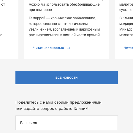
яют
можно ли использовать обезболивающие
малотр
при геморрое
суставе
Геморрой — хроническое заболевание,
В Клини
которое связано с патологическим
медицин
увеличением, воспалением и варикозным
Минздр
ие
расширением вен в нижней части прямой
малотр
й среды
кишки и вокруг анального отверстия. При
суставе
обострении […]
Обычно 
Читать полностью
Чита
ВСЕ НОВОСТИ
Поделитесь с нами своими предложениями
или задайте вопрос о работе Клиник!