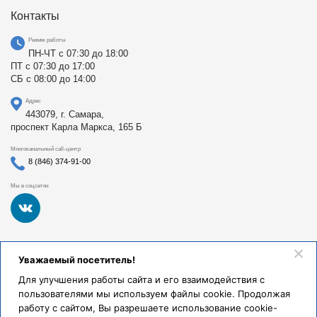
Контакты
Режим работы
ПН-ЧТ с 07:30 до 18:00
ПТ с 07:30 до 17:00
СБ с 08:00 до 14:00
Адрес
443079, г. Самара,
проспект Карла Маркса, 165 Б
Многоканальный call-центр
8 (846) 374-91-00
Мы в соцсетях
Федеральное государственное бюджетное образовательное
Уважаемый посетитель!
учреждение высшего образования «Самарский
государственный медицинский университет Министерства
Для улучшения работы сайта и его взаимодействия с
здравоохранения Российской Федерации». Клиники СамГМУ
пользователями мы используем файлы cookie. Продолжая
были основаны в 1930 году.
работу с сайтом, Вы разрешаете использование cookie-
Реквизиты и правовая информация