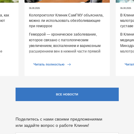
06.08.2026
06.08.2026
, как
Колопроктолог Клиник СамГМУ объяснила,
В Клин
яют
можно ли использовать обезболивающие
малотр
при геморрое
суставе
Геморрой — хроническое заболевание,
В Клини
которое связано с патологическим
медицин
увеличением, воспалением и варикозным
Минздр
ие
расширением вен в нижней части прямой
малотр
й среды
кишки и вокруг анального отверстия. При
суставе
обострении […]
Обычно 
Читать полностью
Чита
ВСЕ НОВОСТИ
Поделитесь с нами своими предложениями
или задайте вопрос о работе Клиник!