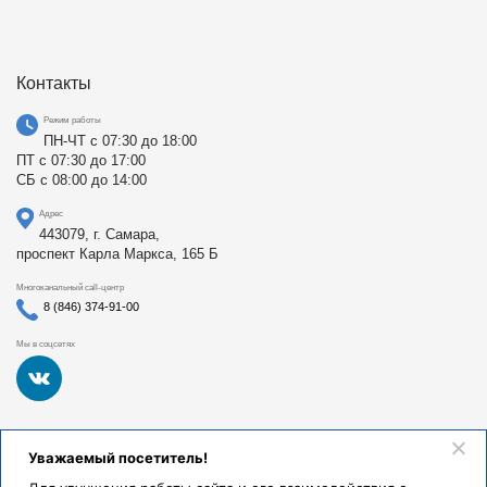
Контакты
Режим работы
ПН-ЧТ с 07:30 до 18:00
ПТ с 07:30 до 17:00
СБ с 08:00 до 14:00
Адрес
443079, г. Самара,
проспект Карла Маркса, 165 Б
Многоканальный call-центр
8 (846) 374-91-00
Мы в соцсетях
Федеральное государственное бюджетное образовательное
Уважаемый посетитель!
учреждение высшего образования «Самарский
государственный медицинский университет Министерства