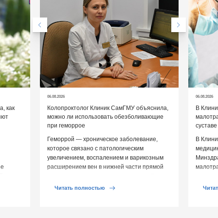
06.08.2026
06.08.2026
, как
Колопроктолог Клиник СамГМУ объяснила,
В Клин
яют
можно ли использовать обезболивающие
малотр
при геморрое
суставе
Геморрой — хроническое заболевание,
В Клини
которое связано с патологическим
медицин
увеличением, воспалением и варикозным
Минздр
ие
расширением вен в нижней части прямой
малотр
й среды
кишки и вокруг анального отверстия. При
суставе
обострении […]
Обычно 
Читать полностью
Чита