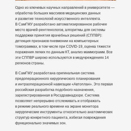
Одно из ключевых научных направлений в университете —
обработка больших массивов медицинских данных
и развитие технологий искусственного интеллекта.
В СамГМУ разработано автоматизированное рабочее
место врачей-рентгенологов, алгоритмы для системы
поддержки принятия врачебных решений (СППВР):
детекция признаков пневмонии на компьютерных
томограммах, в том числе при COVID-19, оценка тяжести
поражения легких по данным КТ, анализ маммограмм. Все
эти СППВР широко используются в медучреждениях 14
регионов страны.
В СамГМУ разработана оригинальная система
предоперационного хирургического планирования
и интраоперационной навигации «Автоплан». Это первая
российская разработка подобного назначения,
зарегистрированная в Росздравнадзоре. Система
позволяет непрерывно отслеживать и отображать
в режиме реального времени на экране монитора
хирургические инструменты относительно анатомических
структур конкретного пациента, избегая повреждения
функционально значимых зон.