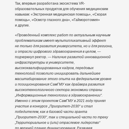
Так, впервые разработана экосистема VR-
образовательных продуктов для обучения медицинским
навыкам: «Экстренная медицинская помощь», «Скорая
помощь», «Осмотр глазного дна», «Гайморотомия»
и другие.
«Проведенный комплекс работ по актуальным научным
проблематикам имеет мультипликативный эффект
не только для развития университета, но и для региона,
и отрасли цифрового здравоохранения в целом,
—
подчеркнул ректор. —
Наличие развитой инновационной
инфраструктуры в университете,
высококвалифицированных кадров, передовых
технологий позволило инициировать дальнейшее
масштабирование этого опыта на федеральном уровне
и позиционирования СамГМУ как драйвера развития
высокотехнологичного сектора экономики страны
„Информационные технологии в здравоохранении“.
Именно с этим проектом СамГМУ в 2021 году принял
участие в конкурсе „Приоритет-2030“ и стал
победителем, как в базовой части гранта
„Приоритет-2030“, так и специальной части по треку
„Территориальное и (или) отраслевое лидерство“
по верхней планке финансирования. Развивая