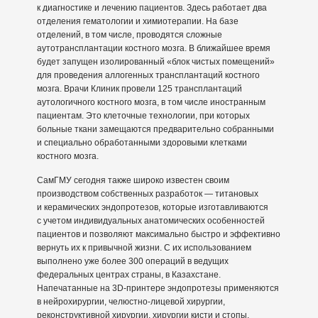
к диагностике и лечению пациентов. Здесь работает два
отделения гематологии и химиотерапии. На базе
отделений, в том числе, проводятся сложные
аутотрансплантации костного мозга. В ближайшее время
будет запущен изолированный «блок чистых помещений»
для проведения аллогенных трансплантаций костного
мозга. Врачи Клиник провели 125 трансплантаций
аутологичного костного мозга, в том числе иностранным
пациентам. Это клеточные технологии, при которых
больные ткани замещаются предварительно собранными
и специально обработанными здоровыми клетками
костного мозга.
СамГМУ сегодня также широко известен своим
производством собственных разработок — титановых
и керамических эндопротезов, которые изготавливаются
с учетом индивидуальных анатомических особенностей
пациентов и позволяют максимально быстро и эффективно
вернуть их к привычной жизни. С их использованием
выполнено уже более 300 операций в ведущих
федеральных центрах страны, в Казахстане.
Напечатанные на 3D-принтере эндопротезы применяются
в нейрохирургии, челюстно-лицевой хирургии,
реконструктивной хирургии, хирургии кисти и стопы,