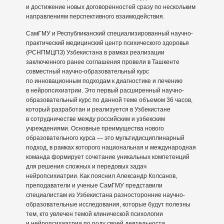
и достижение новых договоренностей сразу по нескольким
направлениям перспективного взаимодействия.
СамГМУ и Республиканский специализированный научно-
практический медицинский центр психического здоровья
(РСНПМЦПЗ) Узбекистана в рамках реализации
заключенного ранее соглашения провели в Ташкенте
совместный научно-образовательный курс
по инновационным подходам к диагностике и лечению
в нейропсихиатрии. Это первый расширенный научно-
образовательный курс по данной теме объемом 36 часов,
который разработан и реализуется в Узбекистане
в сотрудничестве между российским и узбекским
учреждениями. Основные преимущества нового
образовательного курса — это мультидисциплинарный
подход, в рамках которого национальная и международная
команда формирует сочетание уникальных компетенций
для решения сложных и передовых задач
нейропсихиатрии. Как пояснил Александр Колсанов,
преподаватели и ученые СамГМУ представили
специалистам из Узбекистана разносторонние научно-
образовательные исследования, которые будут полезны
тем, кто увлечен темой клинической психологии
и нейропсихиатрии по роду своей деятельности.