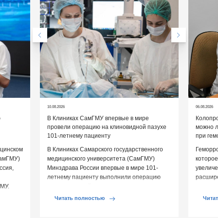
10.08.2026
06.08.2026
ю
В Клиниках СамГМУ впервые в мире
Колопро
провели операцию на клиновидной пазухе
можно л
101-летнему пациенту
при гем
ицинском
В Клиниках Самарского государственного
Геморро
СамГМУ)
медицинского университета (СамГМУ)
которое
ссия,
Минздрава России впервые в мире 101-
увеличе
летнему пациенту выполнили операцию
расшире
МУ.
на клиновидной пазухе, которая входит
кишки и
еро-
в структуру клиновидной […]
обостре
Читать полностью
Чита