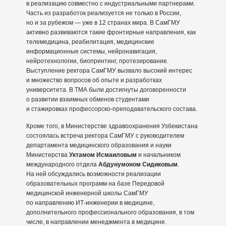
в реализацию совместно с индустриальными партнерами.
Часть из разработок реализуется не только в России,
но и за рубежом — уже в 12 странах мира. В СамГМУ
активно развиваются такие фронтирные направления, как
телемедицина, реабилитация, медицинские
информационные системы, нейронавигация,
нейротехнологии, биопринтинг, протезирование.
Выступление ректора СамГМУ вызвало высокий интерес
и множество вопросов об опыте и разработках
университета. В ТМА были достигнуты договоренности
о развитии взаимных обменов студентами
и стажировках профессорско-преподавательского состава.
Кроме того, в Министерстве здравоохранения Узбекистана
состоялась встреча ректора СамГМУ с руководителем
департамента медицинского образования и науки
Министерства
Уктамом Исмаиловым
и начальником
международного отдела
Абдунумоном
Сидиковым
.
На ней обсуждались возможности реализации
образовательных программ на базе Передовой
медицинской инженерной школы СамГМУ
по направлению ИТ-инженерии в медицине,
дополнительного профессионального образования, в том
числе, в направлении менеджмента в медицине.