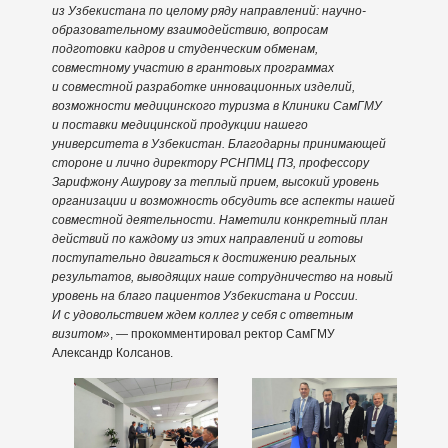
из Узбекистана по целому ряду направлений: научно-
образовательному взаимодействию, вопросам
подготовки кадров и студенческим обменам,
совместному участию в грантовых программах
и совместной разработке инновационных изделий,
возможности медицинского туризма в Клиники СамГМУ
и поставки медицинской продукции нашего
университета в Узбекистан. Благодарны принимающей
стороне и лично директору РСНПМЦ ПЗ, профессору
Зарифжону Ашурову за теплый прием, высокий уровень
организации и возможность обсудить все аспекты нашей
совместной деятельности. Наметили конкретный план
действий по каждому из этих направлений и готовы
поступательно двигаться к достижению реальных
результатов, выводящих наше сотрудничество на новый
уровень на благо пациентов Узбекистана и России.
И с удовольствием ждем коллег у себя с ответным
визитом»
, — прокомментировал ректор СамГМУ
Александр Колсанов.