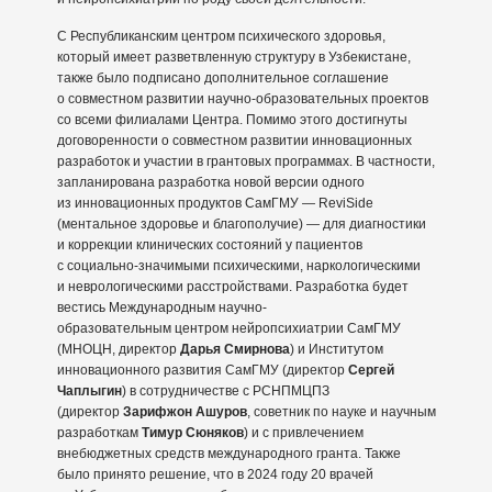
С Республиканским центром психического здоровья,
который имеет разветвленную структуру в Узбекистане,
также было подписано дополнительное соглашение
о совместном развитии научно-образовательных проектов
со всеми филиалами Центра. Помимо этого достигнуты
договоренности о совместном развитии инновационных
разработок и участии в грантовых программах. В частности,
запланирована разработка новой версии одного
из инновационных продуктов СамГМУ — ReviSide
(ментальное здоровье и благополучие) — для диагностики
и коррекции клинических состояний у пациентов
с социально-значимыми психическими, наркологическими
и неврологическими расстройствами. Разработка будет
вестись Международным научно-
образовательным центром нейропсихиатрии СамГМУ
(МНОЦН, директор
Дарья Смирнова
) и Институтом
инновационного развития СамГМУ (директор
Сергей
Чаплыгин
) в сотрудничестве с РСНПМЦПЗ
(директор
Зарифжон Ашуров
, советник по науке и научным
разработкам
Тимур Сюняков
) и с привлечением
внебюджетных средств международного гранта. Также
было принято решение, что в 2024 году 20 врачей