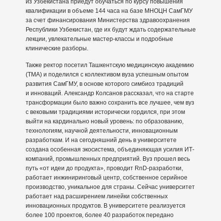
из Узбекистана приедут обучаться по курсу повышения
квалификации в объеме 144 часа на базе МНОЦН СамГМУ
за счет финансирования Министерства здравоохранения
Республики Узбекистан, где их будут ждать содержательные
лекции, увлекательные мастер-классы и подробные
клинические разборы.
Также ректор посетил Ташкентскую медицинскую академию
(ТМА) и поделился с коллективом вуза успешным опытом
развития СамГМУ, в основе которого симбиоз традиций
и инноваций. Александр Колсанов рассказал, что на старте
трансформации было важно сохранить все лучшее, чем вуз
с вековыми традициями исторически гордился, при этом
выйти на кардинально новый уровень: по образованию,
технологиям, научной деятельности, инновационным
разработкам. И на сегодняшний день в университете
создана особенная экосистема, объединяющая усилия ИТ-
компаний, промышленных предприятий. Вуз прошел весь
путь «от идеи до продукта», проводит RnD-разработки,
работает инжиниринговый центр, собственное серийное
производство, уникальное для страны. Сейчас университет
работает над расширением линейки собственных
инновационных продуктов. В университете реализуется
более 100 проектов, более 40 разработок передано