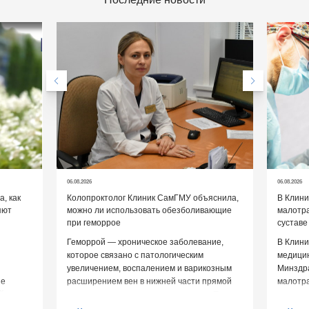
06.08.2026
06.08.2026
, как
Колопроктолог Клиник СамГМУ объяснила,
В Клин
яют
можно ли использовать обезболивающие
малотр
при геморрое
суставе
Геморрой — хроническое заболевание,
В Клини
которое связано с патологическим
медицин
увеличением, воспалением и варикозным
Минздр
ие
расширением вен в нижней части прямой
малотр
й среды
кишки и вокруг анального отверстия. При
суставе
обострении […]
Обычно 