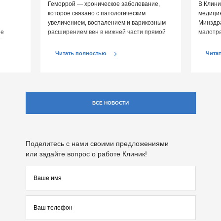
Геморрой — хроническое заболевание,
В Клини
которое связано с патологическим
медицин
увеличением, воспалением и варикозным
Минздр
ие
расширением вен в нижней части прямой
малотр
й среды
кишки и вокруг анального отверстия. При
суставе
обострении […]
Обычно 
Читать полностью
Чита
ВСЕ НОВОСТИ
Поделитесь с нами своими предложениями
или задайте вопрос о работе Клиник!