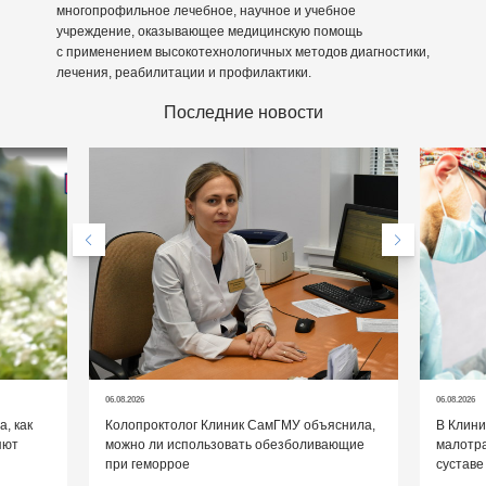
многопрофильное лечебное, научное и учебное
учреждение, оказывающее медицинскую помощь
с применением высокотехнологичных методов диагностики,
лечения, реабилитации и профилактики.
Последние новости
06.08.2026
06.08.2026
, как
Колопроктолог Клиник СамГМУ объяснила,
В Клин
яют
можно ли использовать обезболивающие
малотр
при геморрое
суставе