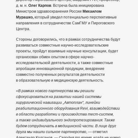
д. м. н.
Олег Карпов
. Встреча была инициирована
Министром здравоохранения России
Михаилом
Мурашко,
который увидел потенциально перспективные
направления в сотрудничестве СамГМУ и Пироговского
Центра.
Стороны договорились, что в рамках сотрудничества будут
развиваться совместные научно-исследовательские
проекты, пройдут взаимные научные консультации, будет
организован обмен опытом в сфере научно-
исследовательской деятельности, а также совместные
апробации инновационной продукции, внедрение
совместно полученных результатов деятельности
в образовательную и медицинскую деятельность.
«В рамках нового партнерства мы решили
сфокусироваться на развитии нашей системы
хирургической навигации „Автоплан“, линейки
реабилитационного оборудования Revi, взаимодействии
в области разработки и производства тест-систем,
а также индивидуального эндопротезирования. Также
будем сотрудничать в медицинской части. В лице друг
друга мы нашли сильное партнерство,
— отметил
Александр Колсанов. —
Сегодня то время, когда не нужно