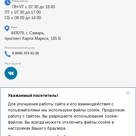
Режим работы
ПН-ЧТ с 07:30 до 18:00
ПТ с 07:30 до 17:00
СБ с 08:00 до 14:00
Адрес
443079, г. Самара,
проспект Карла Маркса, 165 Б
Многоканальный call-центр
8 (846) 374-91-00
Мы в соцсетях
Федеральное государственное бюджетное образовательное
Уважаемый посетитель!
учреждение высшего образования «Самарский
государственный медицинский университет Министерства
Для улучшения работы сайта и его взаимодействия с
здравоохранения Российской Федерации». Клиники СамГМУ
пользователями мы используем файлы cookie. Продолжая
были основаны в 1930 году.
работу с сайтом, Вы разрешаете использование cookie-
Реквизиты и правовая информация
файлов. Вы всегда можете отключить файлы cookie в
настройках Вашего браузера.
Политика обработки персональных данных