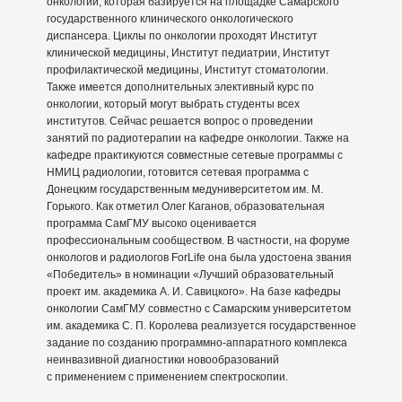
онкологии, которая базируется на площадке Самарского
государственного клинического онкологического
диспансера. Циклы по онкологии проходят Институт
клинической медицины, Институт педиатрии, Институт
профилактической медицины, Институт стоматологии.
Также имеется дополнительных элективный курс по
онкологии, который могут выбрать студенты всех
институтов. Сейчас решается вопрос о проведении
занятий по радиотерапии на кафедре онкологии. Также на
кафедре практикуются совместные сетевые программы с
НМИЦ радиологии, готовится сетевая программа с
Донецким государственным медуниверситетом им. М.
Горького. Как отметил Олег Каганов, образовательная
программа СамГМУ высоко оценивается
профессиональным сообществом. В частности, на форуме
онкологов и радиологов ForLife она была удостоена звания
«Победитель» в номинации «Лучший образовательный
проект им. академика А. И. Савицкого». На базе кафедры
онкологии СамГМУ совместно с Самарским университетом
им. академика С. П. Королева реализуется государственное
задание по созданию программно-аппаратного комплекса
неинвазивной диагностики новообразований
с применением с применением спектроскопии.