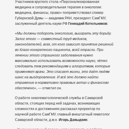
Участников круглого стола «Персонализированная
медицина и сопроводительная терапия в онкологии:
медицина, финансы, право» поприветствовал спикер
Губернской Думы — академик РАН, президент СамГМУ,
заслуженный деятель науки РФ
Геннадий Котельников
:
«Мы должны побороть онкологию, выиграть эту борьбу.
Залог этого — совместный труд медиков,
законодателей, всех, от кого зависит принятие решений
во благо конкретного пациента, всей отрасли. При
лечении этого страшного заболевания нужно
максимально использовать возможности науки, чётко
следовать тем рекомендациям и алгоритмам, которые
применяют врачи. Это спасает жизни, это даёт людям
шанс на выздоровление. И всё это должно найти
отражение в нормативно правовых актах и финансово
обеспечено»
, — отметил он.
О работе онкогематологической службы в Самарской
области, стоящих перед ней задачах, возникающих
сложностях и достижениях рассказал проректор по
научной работе СамГМУ, главный внештатный гематолог
Самарской области, д.м.н.
Игорь Давыдкин
.