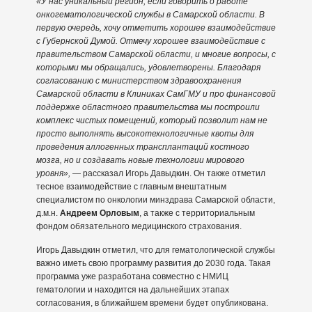
«У нас уникальный регион, если говорить о работе
онкогематологической службы в Самарской области. В
первую очередь, хочу отметить хорошее взаимодействие
с Губернской Думой. Отмечу хорошее взаимодействие с
правительством Самарской области, и многие вопросы, с
которыми мы обращались, удовлетворены. Благодаря
согласованию с министерством здравоохранения
Самарской области в Клиниках СамГМУ и про финансовой
поддержке областного правительства мы построили
комплекс чистых помещений, который позволит нам не
просто выполнять высокотехнологичные квоты для
проведения аллогенных трансплантаций костного
мозга, но и создавать новые технологии мирового
уровня», —
рассказал Игорь Давыдкин. Он также отметил
тесное взаимодействие с главным внештатным
специалистом по онкологии минздрава Самарской области,
д.м.н.
Андреем Орловым
, а также с территориальным
фондом обязательного медицинского страхования.
Игорь Давыдкин отметил, что для гематологической службы
важно иметь свою программу развития до 2030 года. Такая
программа уже разработана совместно с НМИЦ
гематологии и находится на дальнейших этапах
согласования, в ближайшем времени будет опубликована.