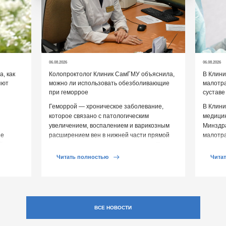
06.08.2026
06.08.2026
, как
Колопроктолог Клиник СамГМУ объяснила,
В Клин
яют
можно ли использовать обезболивающие
малотр
при геморрое
суставе
Геморрой — хроническое заболевание,
В Клини
которое связано с патологическим
медицин
увеличением, воспалением и варикозным
Минздр
ие
расширением вен в нижней части прямой
малотр
й среды
кишки и вокруг анального отверстия. При
суставе
обострении […]
Обычно 
Читать полностью
Чита
ВСЕ НОВОСТИ