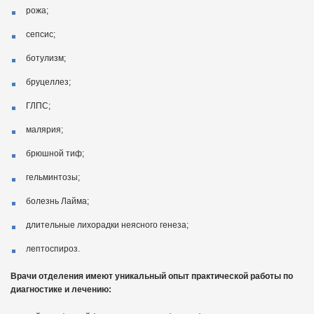
рожа;
сепсис;
ботулизм;
бруцеллез;
ГЛПС;
малярия;
брюшной тиф;
гельминтозы;
болезнь Лайма;
длительные лихорадки неясного генеза;
лептоспироз.
Врачи отделения имеют уникальный опыт практической работы по
диагностике и лечению: