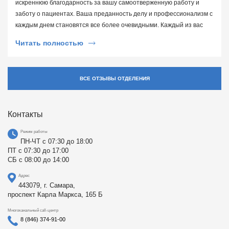
искреннюю благодарность за вашу самоотверженную работу и
добавить и всех накормить. Очень слаженая и организованная
заботу о пациентах. Ваша преданность делу и профессионализм с
работа всего "механизма".
каждым днем становятся все более очевидными. Каждый из вас
вносит огромный вклад в здоровье и благополучие людей. Особую
Читать полностью
благодарность хочу адресовать врачу Оганян Роберту Бдеевичу.
Ваше внимание к деталям, чуткость и высокий уровень
компетенции помогли мне в трудный период. Вы не только
ВСЕ ОТЗЫВЫ ОТДЕЛЕНИЯ
профессионал своего дела, но и человек с большим сердцем,
который действительно заботится о пациенте. Спасибо за ваше
терпение, поддержку и помощь! С уважением и признательностью,
Контакты
Пестова А.С.
Режим работы
ПН-ЧТ с 07:30 до 18:00
ПТ с 07:30 до 17:00
СБ с 08:00 до 14:00
Адрес
443079, г. Самара,
проспект Карла Маркса, 165 Б
Многоканальный call-центр
8 (846) 374-91-00