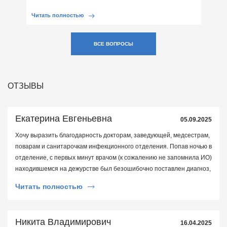
Читать полностью
ВСЕ ВОПРОСЫ
ОТЗЫВЫ
Екатерина Евгеньевна
05.09.2025
Хочу выразить благодарность докторам, заведующей, медсестрам,
поварам и санитарочкам инфекционного отделения. Попав ночью в
отделение, с первых минут врачом (к сожалению не запомнила ИО)
находившемся на дежурстве был безошибочно поставлен диагноз,
с последующим подтверждением данного диагноза анализами.
Читать полностью
Спасибо огромное за внимательное и чуткое отношение лечащего
врача Васильева Сергей Юрьевича и медсестер. Сколько
медсестры с больными нянчиются, в прямом смысле слова, не
Никита Владимирович
16.04.2025
передать словами( кому-то поставили систему, рука разболелась,