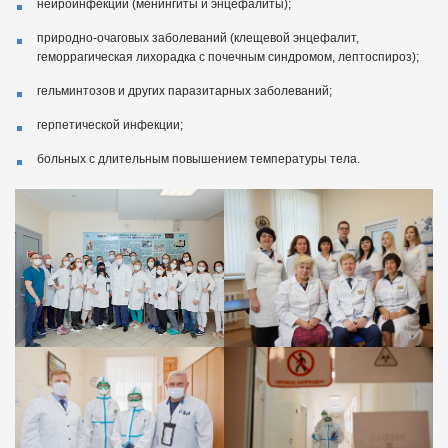
нейроинфекций (менингиты и энцефалиты);
природно-очаговых заболеваний (клещевой энцефалит,
геморрагическая лихорадка с почечным синдромом, лептоспироз);
гельминтозов и других паразитарных заболеваний;
герпетической инфекции;
больных с длительным повышением температуры тела.