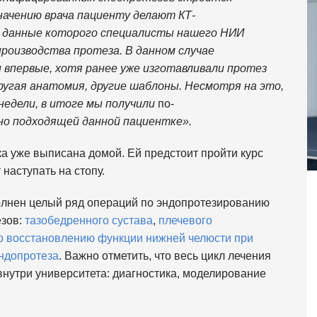
начению врача пациенту делают КТ-
а данные которого специалисты нашего НИИ
роизводства протеза. В данном случае
 впервые, хотя ранее уже изготавливали протез
ругая анатомия, другие шаблоны. Несмотря на это,
 недели, в итоге мы получили
по-
но подходящей данной пациентке».
а уже выписана домой. Ей предстоит пройти курс
наступать на стопу.
лнен целый ряд операций по эндопротезированию
езов:
тазобедренного сустава
,
плечевого
о восстановлению функции нижней челюсти при
ндопротеза
. Важно отметить, что весь цикл лечения
внутри университета: диагностика, моделирование