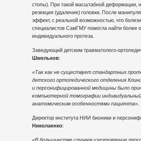
стопы). При такой масштабной деформации, 
резекция (удаление) головки. После манипул
эффект, с реальной возможностью, что боле
специалистов СамГМУ помогла найти более о
индивидуального протеза.
Заведующий детским травматолого-ортопеди
Шмельков
:
«Так как не существует стандартных протез
детского ортопедического отделения Клин
и персонифицированной медицины было при
компьютерной томографии индивидуальный 
анатомическим особенностями пациента».
Директор института НИИ бионики и персон
Николаенко
:
«В большинстве случаев изготовление пер