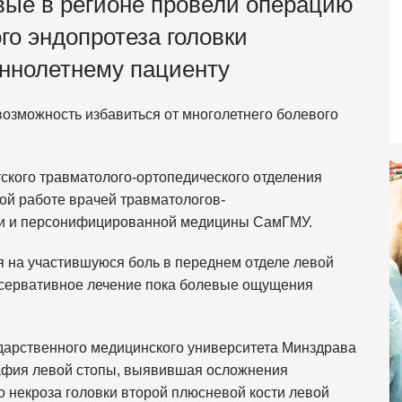
ые в регионе провели операцию
го эндопротеза головки
ннолетнему пациенту
возможность избавиться от многолетнего болевого
ского травматолого-ортопедического отделения
ой работе врачей травматологов-
ки и персонифицированной медицины СамГМУ.
ся на участившуюся боль в переднем отделе левой
онсервативное лечение пока болевые ощущения
дарственного медицинского университета Минздрава
афия левой стопы, выявившая осложнения
о некроза головки второй плюсневой кости левой