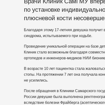
Врачи Клиник СамГМУ вперв
по установке индивидуально
плюсневой кости несоверше
Благодаря этому 17-летняя девушка получит 
синдрома, испытываемого при ходьбе.
Проведение уникальной операции на базе дет
Клиник стало возможным благодаря совместн
ортопедов и инженеров-медиков НИИ биони
В возрасте 10 лет пациентка стала жаловать
стопы. На протяжении 7 лет она получала к
не усилились.
После обращения в Клиники Самарского госу
России девушке была выполнена рентгеногр
вследствие болезни Фрайберга (асептическог