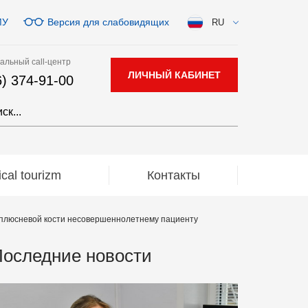
МУ
Версия для слабовидящих
RU
альный call-центр
ЛИЧНЫЙ КАБИНЕТ
6) 374-91-00
al tourizm
Контакты
и плюсневой кости несовершеннолетнему пациенту
оследние новости