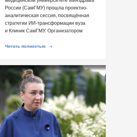
медицинском университете Минздрава
России (СамГМУ) прошла проектно-
аналитическая сессия, посвящённая
стратегии ИИ-трансформации вуза
и Клиник СамГМУ. Организатором
выступил ЦСР «Северо-Запад», […]
Читать полностью